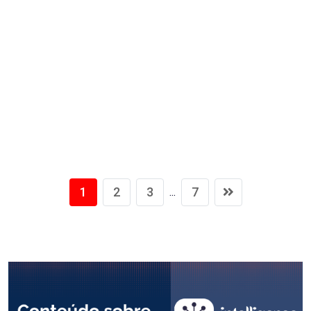
1
2
3
7
...