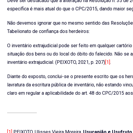
Deve ser destacado que a alteração na Resolução n. 35 de 
específica é mais atual do que o CPC/2015, dando maior segu
Não devemos ignorar que no mesmo sentido das Resoluções,
Tabelionato de confiança dos herdeiros:
O inventário extrajudicial pode ser feito em qualquer cartór
situação dos bens ou do local do óbito do falecido. Não se
inventário extrajudicial. (PEIXOTO, 2021, p. 207)
[1]
.
Diante do exposto, conclui-se o presente escrito que os he
lavratura da escritura pública de inventário, não estando vin
claro em regular a aplicabilidade do art. 48 do CPC/2015 aos 
[1]
PEIXOTO. Ulisses Vieira Moreira.
Usucapião e Usufruto, 