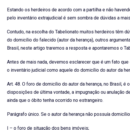
n
a
Estando os herdeiros de acordo com a partilha e não haven
k
t
pelo inventário extrajudicial é sem sombra de dúvidas a mais
e
s
d
a
Contudo, na escolha do Tabelionato muitos herdeiros têm dúv
I
p
do domicílio do falecido (autor da herança), outros argumen
n
p
Brasil, neste artigo traremos a resposta e apontaremos o T
Antes de mais nada, devemos esclarecer que é um fato que 
o inventário judicial como aquele do domicílio do autor da h
Art. 48. O foro de domicílio do autor da herança, no Brasil, é
disposições de última vontade, a impugnação ou anulação de p
ainda que o óbito tenha ocorrido no estrangeiro.
Parágrafo único. Se o autor da herança não possuía domicílio
I – o foro de situação dos bens imóveis;