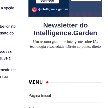
a
 a opção
r
e
v
abelionato
i
onato do
a
E
rocessar
m
s, veja:
a
i
rimento de
l
 réu,
MENU
Página Inicial