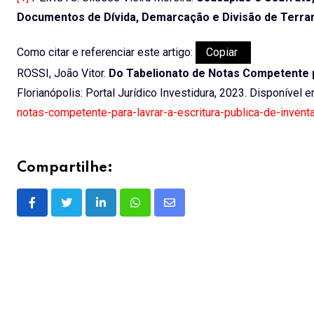
Documentos de Dívida, Demarcação e Divisão de Terrar P
Como citar e referenciar este artigo:
Copiar
ROSSI, João Vitor.
Do Tabelionato de Notas Competente par
Florianópolis: Portal Jurídico Investidura, 2023. Disponível 
notas-competente-para-lavrar-a-escritura-publica-de-inventar
Compartilhe:
L
W
S
i
h
h
n
a
a
k
t
r
e
s
e
d
a
v