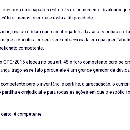
do menores ou incapazes entre eles, é comumente divulgado que
 célere, menos onerosa e evita a litigiosidade.
idas, uns acreditam que são obrigados a lavrar a escritura no T
tam que a escritura poderá ser confeccionada em qualquer Tabeli
abelionato competente.
o CPC/2015 elegeu no seu art. 48 o foro competente para se p
erança, trago esse fato porque ele é um grande gerador de dúvida
 o competente para o inventário, a partilha, a arrecadação, o cump
artilha extrajudicial e para todas as ações em que o espólio for
 certo, é competente: