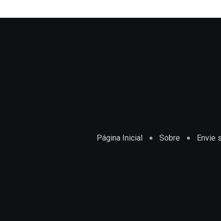
I
p
i
n
p
a
E
m
a
i
l
Página Inicial
Sobre
Envie s