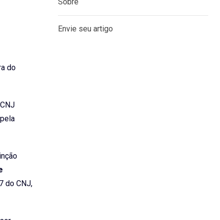
Sobre
Envie seu artigo
ra do
o CNJ
 pela
tinção
e
07 do CNJ,