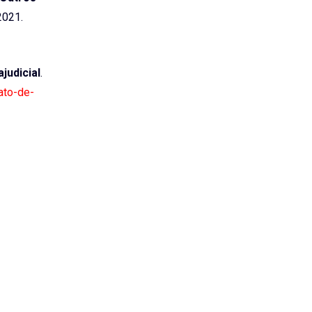
2021.
judicial
.
ato-de-