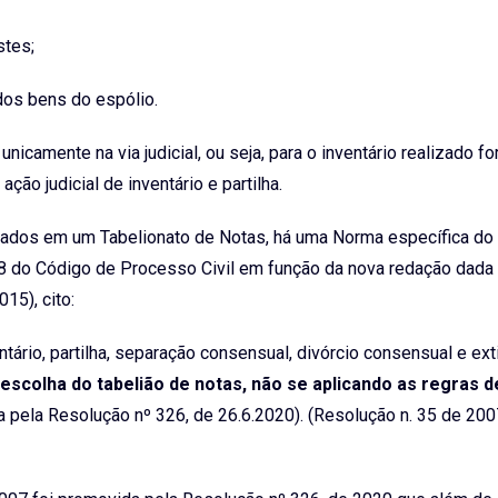
stes;
 dos bens do espólio.
icamente na via judicial, ou seja, para o inventário realizado fo
ção judicial de inventário e partilha.
cutados em um Tabelionato de Notas, há uma Norma específica d
48 do Código de Processo Civil em função da nova redação dada
15), cito:
entário, partilha, separação consensual, divórcio consensual e ex
a escolha do tabelião de notas, não se aplicando as regras d
a pela Resolução nº 326, de 26.6.2020). (Resolução n. 35 de 20