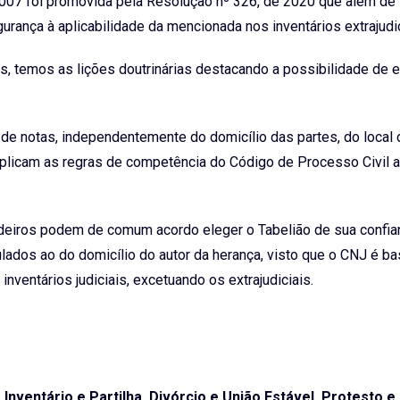
2007 foi promovida pela Resolução nº 326, de 2020 que além de
rança à aplicabilidade da mencionada nos inventários extrajudic
 temos as lições doutrinárias destacando a possibilidade de 
io de notas, independentemente do domicílio das partes, do local 
 aplicam as regras de competência do Código de Processo Civil 
rdeiros podem de comum acordo eleger o Tabelião de sua confia
culados ao do domicílio do autor da herança, visto que o CNJ é ba
inventários judiciais, excetuando os extrajudiciais.
Inventário e Partilha, Divórcio e União Estável, Protesto e