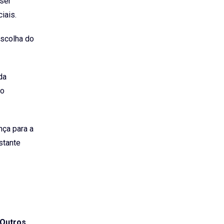
 ser
iais.
escolha do
da
ao
nça para a
stante
 Outros