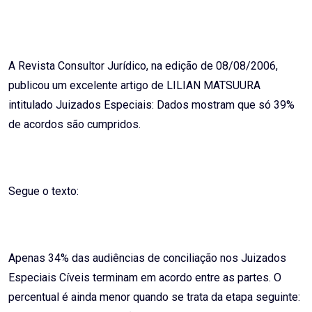
n
a
a
k
t
r
e
s
e
A Revista Consultor Jurídico, na edição de 08/08/2006,
d
a
v
publicou um excelente artigo de LILIAN MATSUURA
I
p
i
intitulado Juizados Especiais: Dados mostram que só 39%
n
p
a
de acordos são cumpridos.
E
m
a
i
Segue o texto:
l
Apenas 34% das audiências de conciliação nos Juizados
Especiais Cíveis terminam em acordo entre as partes. O
percentual é ainda menor quando se trata da etapa seguinte: