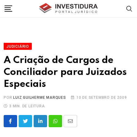
S
k
i
p
t
o
JUDICIÁRIO
c
A Criação de Cargos de
o
Conciliador para Juizados
n
t
Especiais
e
n
POR
LUIZ GUILHERME MARQUES
10 DE SETEMBRO DE 2009
t
3 MIN. DE LEITURA
L
W
S
i
h
h