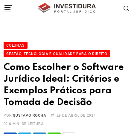
Skip
to
content
COLUNAS
GESTÃO, TECNOLOGIA E QUALIDADE PARA O DIREITO
Como Escolher o Software
Jurídico Ideal: Critérios e
Exemplos Práticos para
Tomada de Decisão
POR
GUSTAVO ROCHA
29 DE ABRIL DE 2024
6 MIN. DE LEITURA