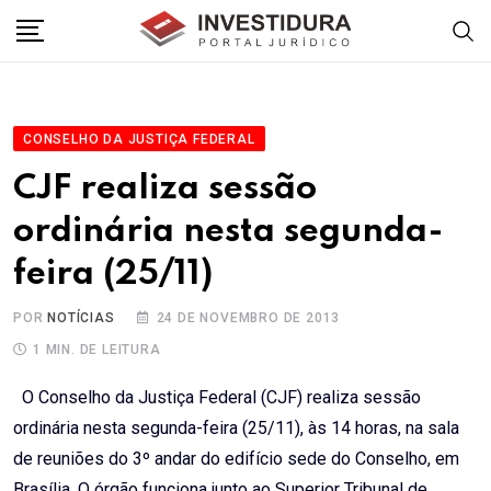
Skip
to
content
CONSELHO DA JUSTIÇA FEDERAL
CJF realiza sessão
ordinária nesta segunda-
feira (25/11)
POR
NOTÍCIAS
24 DE NOVEMBRO DE 2013
1 MIN. DE LEITURA
O Conselho da Justiça Federal (CJF) realiza sessão
ordinária nesta segunda-feira (25/11), às 14 horas, na sala
de reuniões do 3º andar do edifício sede do Conselho, em
Brasília. O órgão funciona junto ao Superior Tribunal de