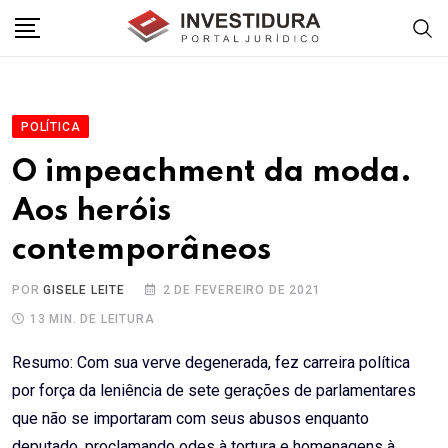
Skip
to
content
POLÍTICA
O impeachment da moda.
Aos heróis
contemporâneos
POR
GISELE LEITE
2 DE FEVEREIRO DE 2021
13 MIN. DE LEITURA
Resumo: Com sua verve degenerada, fez carreira política
por força da leniência de sete gerações de parlamentares
que não se importaram com seus abusos enquanto
deputado, proclamando odes à tortura e homenagens à