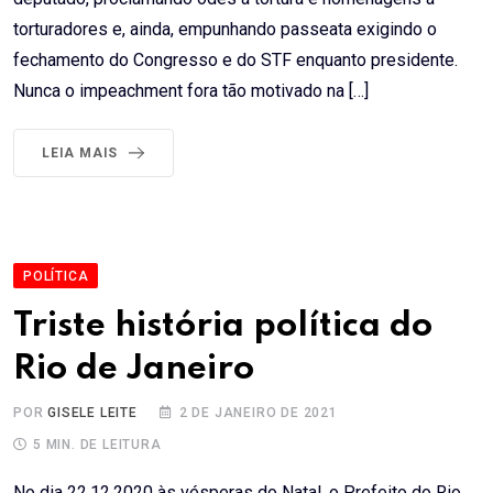
torturadores e, ainda, empunhando passeata exigindo o
fechamento do Congresso e do STF enquanto presidente.
Nunca o impeachment fora tão motivado na […]
LEIA MAIS
POLÍTICA
Triste história política do
Rio de Janeiro
POR
GISELE LEITE
2 DE JANEIRO DE 2021
5 MIN. DE LEITURA
No dia 22.12.2020 às vésperas do Natal, o Prefeito do Rio