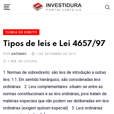
Skip
to
content
TEORIA DO DIREITO
Tipos de leis e Lei 4657/97
POR
ANÔNIMO
1 DE SETEMBRO DE 2016
1 MIN. DE LEITURA
1. Normas de sobredireito: são leis de introdução a outras
leis. 1.1. Em sentido hierárquico, são consideradas leis
ordinárias. 2. Leis complementares: situam-se entre as
normas constitucionais e as leis ordinárias, pois tratam de
matérias especiais que não podem ser deliberadas em leis
ordinárias (exigem quórum especial). 3. Leis ordinárias: