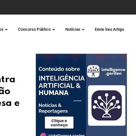
os
Concurso Público
Notícias
Envie Seu Artigo
ntra
ção
esa e