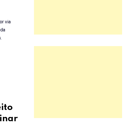
r via
 da
tas.
ito
minar