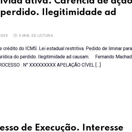
dívida ativa. Carência de ação
 perdido. Ilegitimidade ad
2009
9 MIN. DE LEITURA
crédito do ICMS. Lei estadual restritiva. Pedido de liminar para 
e jurídica do perdido. Ilegitimidade ad causam. Fernando Machad
CESSO : N° XXXXXXXXX APELAÇÃO CÍVEL […]
sso de Execução. Interesse