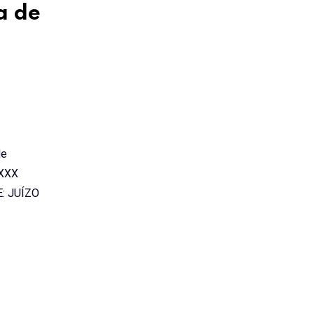
a de
de
XXXX
 JUÍZO