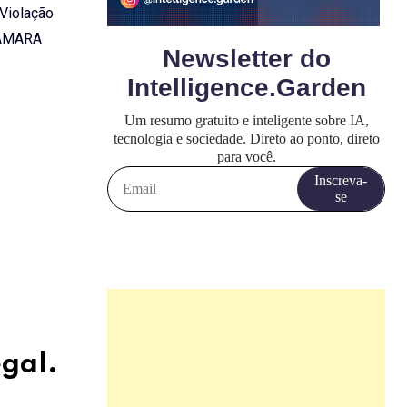
 Violação
CÂMARA
egal.