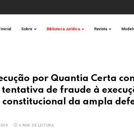
Inicial
Sobre
Biblioteca Jurídica
Revista
Model
ecução por Quantia Certa co
tentativa de fraude à execu
o constitucional da ampla def
2009
6 MIN. DE LEITURA