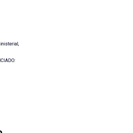
isterial,
CIADO:
o