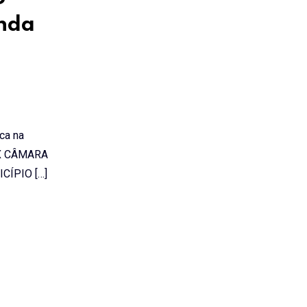
enda
o
ca na
XX CÂMARA
ÍPIO […]