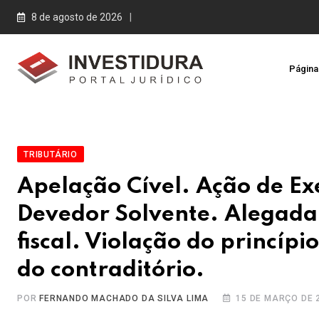
Skip
8 de agosto de 2026
to
content
Página 
TRIBUTÁRIO
Apelação Cível. Ação de Ex
Devedor Solvente. Alegada 
fiscal. Violação do princípi
do contraditório.
POR
FERNANDO MACHADO DA SILVA LIMA
15 DE MARÇO DE 