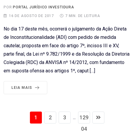
POR
PORTAL JURÍDICO INVESTIDURA
16 DE AGOSTO DE 2017
7 MIN. DE LEITURA
No dia 17 deste mês, ocorrerá o julgamento da Ação Direta
de Inconstitucionalidade (ADI) com pedido de medida
cautelar, proposta em face do artigo 7º, incisos III e XV,
parte final, da Lei nº 9.782/1999 e da Resolução da Diretoria
Colegiada (RDC) da ANVISA nº 14/2012, com fundamento
em suposta ofensa aos artigos 1º, caput […]
LEIA MAIS
1
2
3
129
...
04