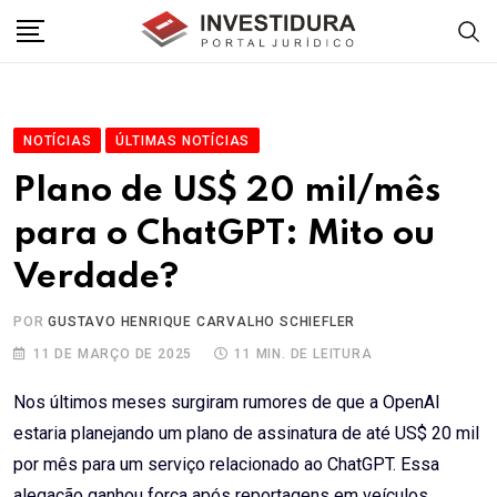
Skip
to
content
NOTÍCIAS
ÚLTIMAS NOTÍCIAS
Plano de US$ 20 mil/mês
para o ChatGPT: Mito ou
Verdade?
POR
GUSTAVO HENRIQUE CARVALHO SCHIEFLER
11 DE MARÇO DE 2025
11 MIN. DE LEITURA
Nos últimos meses surgiram rumores de que a OpenAI
estaria planejando um plano de assinatura de até US$ 20 mil
por mês para um serviço relacionado ao ChatGPT. Essa
alegação ganhou força após reportagens em veículos