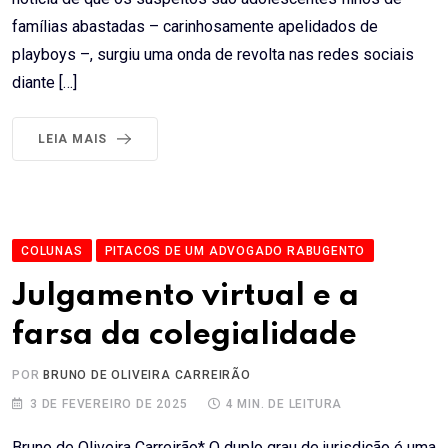
famílias abastadas – carinhosamente apelidados de
playboys –, surgiu uma onda de revolta nas redes sociais
diante […]
LEIA MAIS
COLUNAS
PITACOS DE UM ADVOGADO RABUGENTO
Julgamento virtual e a
farsa da colegialidade
POR
BRUNO DE OLIVEIRA CARREIRÃO
3 DE FEVEREIRO DE 2025
4 MIN. DE LEITURA
Bruno de Oliveira Carreirão* O duplo grau de jurisdição é uma