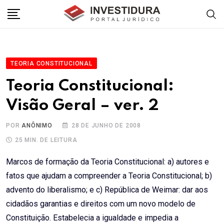
Skip
to
content
TEORIA CONSTITUCIONAL
Teoria Constitucional:
Visão Geral – ver. 2
POR
ANÔNIMO
28 DE JUNHO DE 2008
25 MIN. DE LEITURA
Marcos de formação da Teoria Constitucional: a) autores e
fatos que ajudam a compreender a Teoria Constitucional; b)
advento do liberalismo; e c) República de Weimar: dar aos
cidadãos garantias e direitos com um novo modelo de
Constituição. Estabelecia a igualdade e impedia a