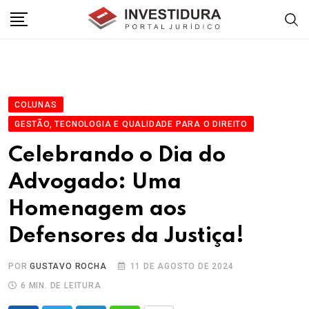
Skip
to
content
COLUNAS
GESTÃO, TECNOLOGIA E QUALIDADE PARA O DIREITO
Celebrando o Dia do
Advogado: Uma
Homenagem aos
Defensores da Justiça!
POR
GUSTAVO ROCHA
11 DE AGOSTO DE 2024
6 MIN. DE LEITURA