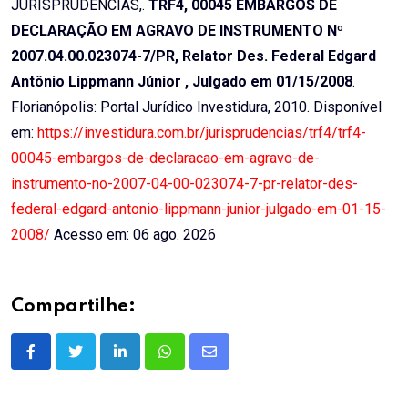
JURISPRUDÊNCIAS,.
TRF4, 00045 EMBARGOS DE
DECLARAÇÃO EM AGRAVO DE INSTRUMENTO Nº
2007.04.00.023074-7/PR, Relator Des. Federal Edgard
Antônio Lippmann Júnior , Julgado em 01/15/2008
.
Florianópolis: Portal Jurídico Investidura, 2010. Disponível
em:
https://investidura.com.br/jurisprudencias/trf4/trf4-
00045-embargos-de-declaracao-em-agravo-de-
instrumento-no-2007-04-00-023074-7-pr-relator-des-
federal-edgard-antonio-lippmann-junior-julgado-em-01-15-
2008/
Acesso em: 06 ago. 2026
Compartilhe:
LinkedIn
Whatsapp
Share
via