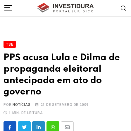
Skip
to
content
TSE
PPS acusa Lula e Dilma de
propaganda eleitoral
antecipada em ato do
governo
POR
NOTÍCIAS
21 DE SETEMBRO DE 2009
1 MIN. DE LEITURA
LinkedIn
Whatsapp
Share