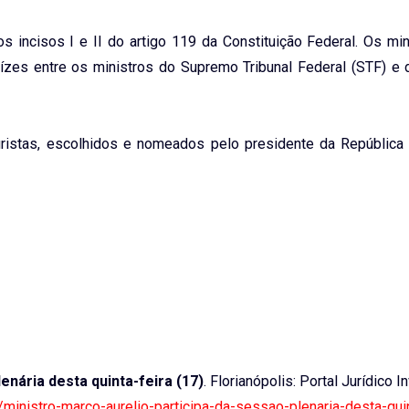
incisos I e II do artigo 119 da Constituição Federal. Os min
uízes entre os ministros do Supremo Tribunal Federal (STF) e 
ristas, escolhidos e nomeados pelo presidente da República 
enária desta quinta-feira (17)
. Florianópolis: Portal Jurídico I
e/ministro-marco-aurelio-participa-da-sessao-plenaria-desta-quin