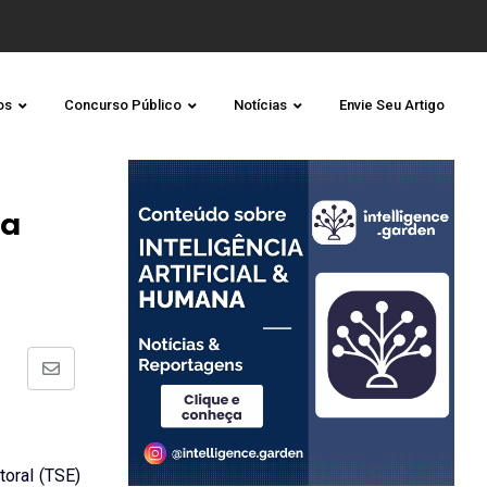
os
Concurso Público
Notícias
Envie Seu Artigo
ta
Share
via
Email
toral (TSE)