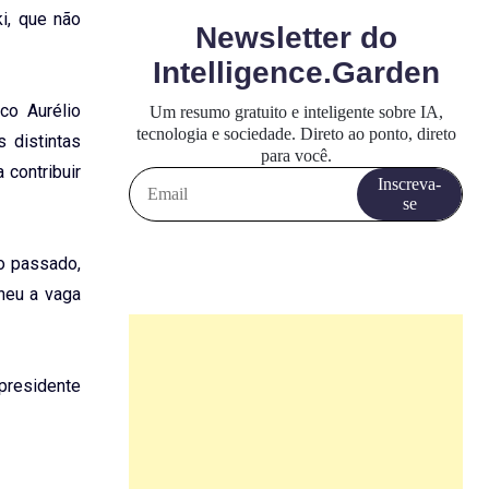
ki, que não
co Aurélio
 distintas
 contribuir
o passado,
heu a vaga
presidente