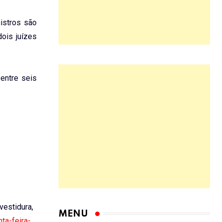
istros são
dois juízes
entre seis
nvestidura,
MENU
ta-feira-