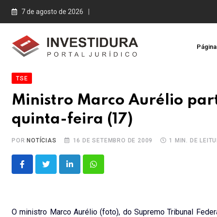
Skip
7 de agosto de 2026
to
content
Página 
TSE
Ministro Marco Aurélio part
quinta-feira (17)
POR
NOTÍCIAS
16 DE SETEMBRO DE 2009
1 MIN. DE LEIT
LinkedIn
Whatsapp
O ministro Marco Aurélio (foto), do Supremo Tribunal Federal