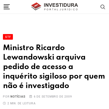
Skip
to
content
STF
Ministro Ricardo
Lewandowski arquiva
pedido de acesso a
inquérito sigiloso por quem
não é investigado
POR
NOTÍCIAS
6 DE SETEMBRO DE 2009
2 MIN. DE LEITURA