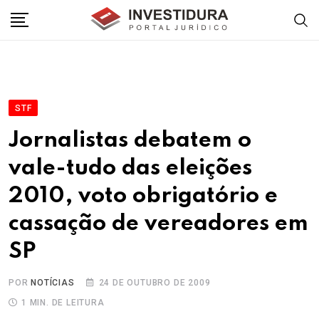
Skip
to
content
STF
Jornalistas debatem o
vale-tudo das eleições
2010, voto obrigatório e
cassação de vereadores em
SP
POR
NOTÍCIAS
24 DE OUTUBRO DE 2009
1 MIN. DE LEITURA