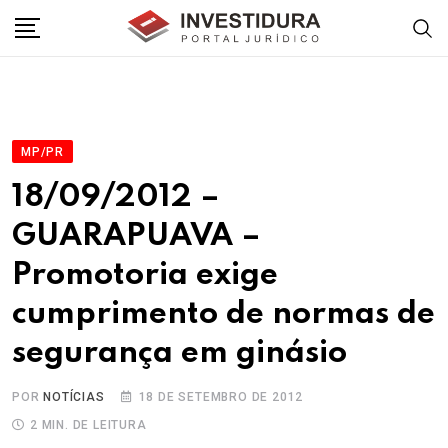
Skip
to
content
MP/PR
18/09/2012 –
GUARAPUAVA –
Promotoria exige
cumprimento de normas de
segurança em ginásio
POR
NOTÍCIAS
18 DE SETEMBRO DE 2012
2 MIN. DE LEITURA