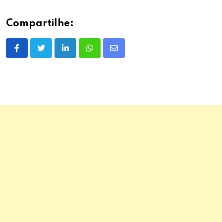
Compartilhe:
LinkedIn
Whatsapp
Share
via
Email