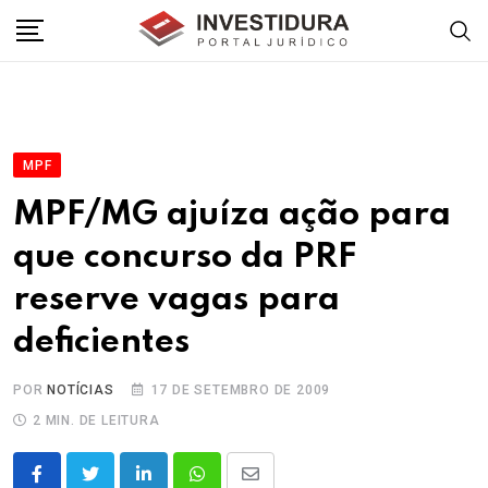
Skip
to
content
MPF
MPF/MG ajuíza ação para
que concurso da PRF
reserve vagas para
deficientes
POR
NOTÍCIAS
17 DE SETEMBRO DE 2009
2 MIN. DE LEITURA
LinkedIn
Whatsapp
Share