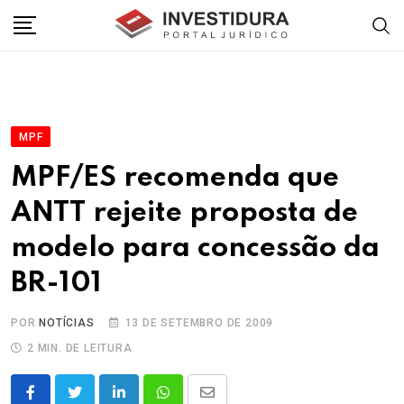
Skip
to
content
MPF
MPF/ES recomenda que
ANTT rejeite proposta de
modelo para concessão da
BR-101
POR
NOTÍCIAS
13 DE SETEMBRO DE 2009
2 MIN. DE LEITURA
LinkedIn
Whatsapp
Share