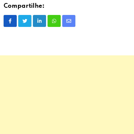
Compartilhe:
LinkedIn
Whatsapp
Share
via
Email