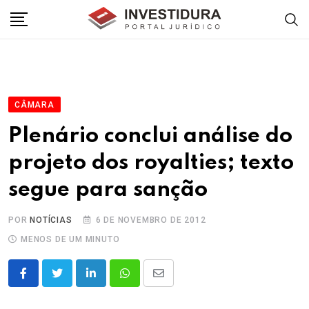
Skip
to
content
CÂMARA
Plenário conclui análise do
projeto dos royalties; texto
segue para sanção
POR
NOTÍCIAS
6 DE NOVEMBRO DE 2012
MENOS DE UM MINUTO
LinkedIn
Whatsapp
Share
via