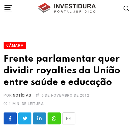
Skip
to
content
CÂMARA
Frente parlamentar quer
dividir royalties da União
entre saúde e educação
POR
NOTÍCIAS
6 DE NOVEMBRO DE 2012
1 MIN. DE LEITURA
LinkedIn
Whatsapp
Share
via