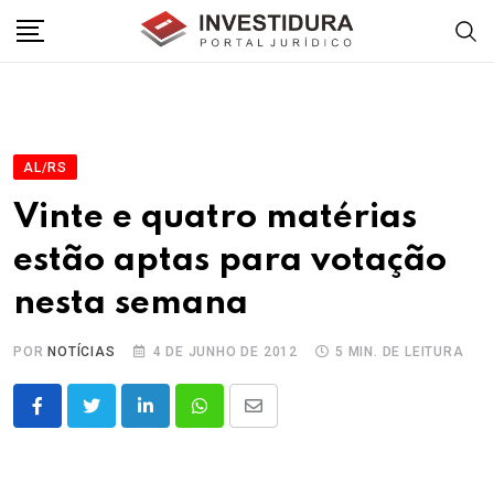
Skip
to
content
AL/RS
Vinte e quatro matérias
estão aptas para votação
nesta semana
POR
NOTÍCIAS
4 DE JUNHO DE 2012
5 MIN. DE LEITURA
LinkedIn
Whatsapp
Share
via
Email