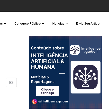
os
Concurso Público
Notícias
Envie Seu Artigo
Share
via
Email