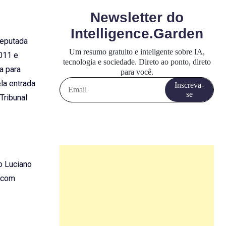
deputada
011 e
a para
la entrada
Tribunal
o Luciano
a com