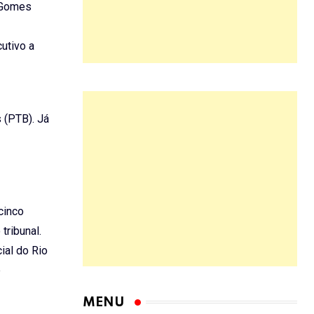
s Gomes
cutivo a
 (PTB). Já
cinco
tribunal.
ial do Rio
e
MENU