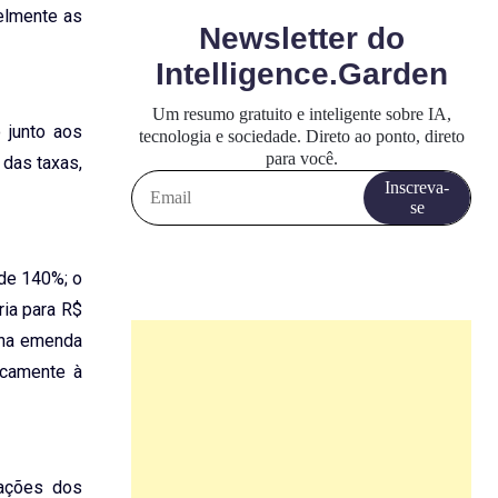
elmente as
 junto aos
 das taxas,
 de 140%; o
ria para R$
 na emenda
icamente à
tações dos