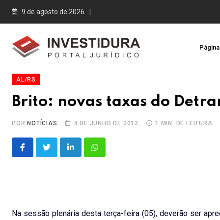
Skip
9 de agosto de 2026
to
content
Página 
AL/RS
Brito: novas taxas do Det
POR
NOTÍCIAS
4 DE JUNHO DE 2012
1 MIN. DE LEITURA
LinkedIn
Whatsapp
Na sessão plenária desta terça-feira (05), deverão ser ap