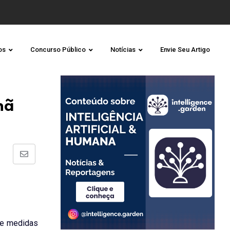
os
Concurso Público
Notícias
Envie Seu Artigo
hã
Share
via
Email
 de medidas