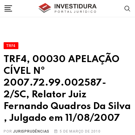
Skip
to
content
TRF4
TRF4, 00030 APELAÇÃO
CÍVEL Nº
2007.72.99.002587-
2/SC, Relator Juiz
Fernando Quadros Da Silva
, Julgado em 11/08/2007
POR
JURISPRUDÊNCIAS
5 DE MARÇO DE 2010