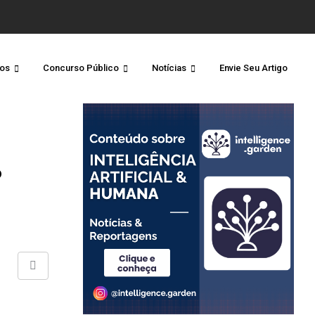
os
Concurso Público
Notícias
Envie Seu Artigo
o
Share
via
Email