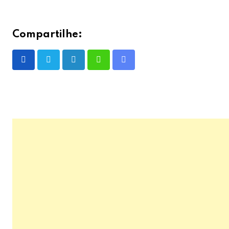
Compartilhe:
LinkedIn
Whatsapp
Share
via
Email