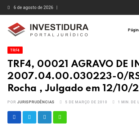
Skip
6 de agosto de 2026
to
content
Página
TRF4
TRF4, 00021 AGRAVO DE 
2007.04.00.030223-0/RS, 
Rocha , Julgado em 12/10/
POR
JURISPRUDÊNCIAS
5 DE MARÇO DE 2010
1 MIN. DE
LinkedIn
Whatsapp