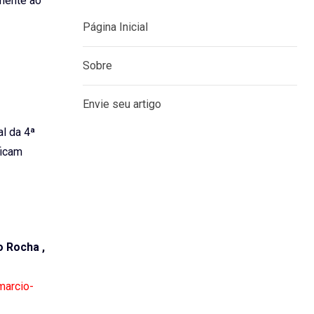
rmente ao
Página Inicial
Sobre
Envie seu artigo
l da 4ª
ficam
 Rocha ,
marcio-