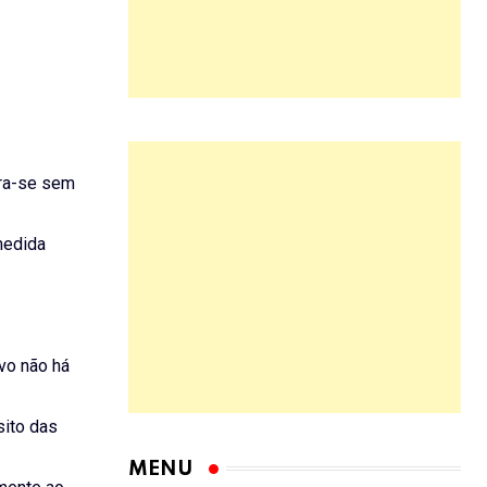
tra-se sem
 medida
vo não há
sito das
MENU