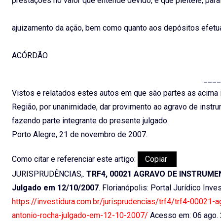
prestações no valor que entende devido, e que pleiteie, para
ajuizamento da ação, bem como quanto aos depósitos efetu
ACÓRDÃO
____
Vistos e relatados estes autos em que são partes as acima i
Região, por unanimidade, dar provimento ao agravo de instrum
fazendo parte integrante do presente julgado.
Porto Alegre, 21 de novembro de 2007.
Como citar e referenciar este artigo:
Copiar
JURISPRUDÊNCIAS,.
TRF4, 00021 AGRAVO DE INSTRUMENTO
Julgado em 12/10/2007
. Florianópolis: Portal Jurídico Inv
https://investidura.com.br/jurisprudencias/trf4/trf4-00021
antonio-rocha-julgado-em-12-10-2007/
Acesso em: 06 ago.