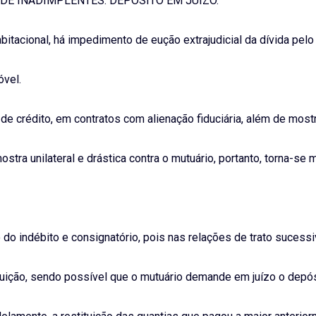
DE INADIMPLENTES. DEPÓSITO EM JUÍZO.
bitacional, há impedimento de eução extrajudicial da dívida pelo
óvel.
 de crédito, em contratos com alienação fiduciária, além de mos
mostra unilateral e drástica contra o mutuário, portanto, torna-se
do indébito e consignatório, pois nas relações de trato sucessi
ituição, sendo possível que o mutuário demande em juízo o depó