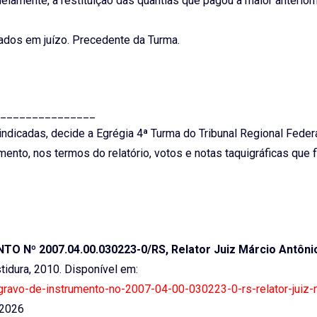
lelamente, a restituição das quantias que pagou a maior anterio
ados em juízo. Precedente da Turma.
_______________
ndicadas, decide a Egrégia 4ª Turma do Tribunal Regional Federa
ento, nos termos do relatório, votos e notas taquigráficas que 
 Nº 2007.04.00.030223-0/RS, Relator Juiz Márcio Antônio
estidura, 2010. Disponível em:
-agravo-de-instrumento-no-2007-04-00-030223-0-rs-relator-juiz-
 2026