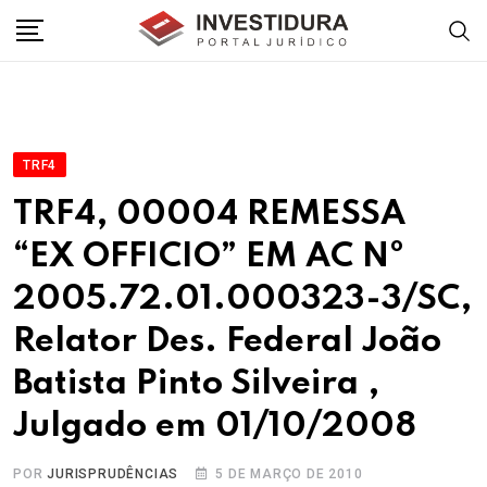
Skip
to
content
TRF4
TRF4, 00004 REMESSA
“EX OFFICIO” EM AC Nº
2005.72.01.000323-3/SC,
Relator Des. Federal João
Batista Pinto Silveira ,
Julgado em 01/10/2008
POR
JURISPRUDÊNCIAS
5 DE MARÇO DE 2010