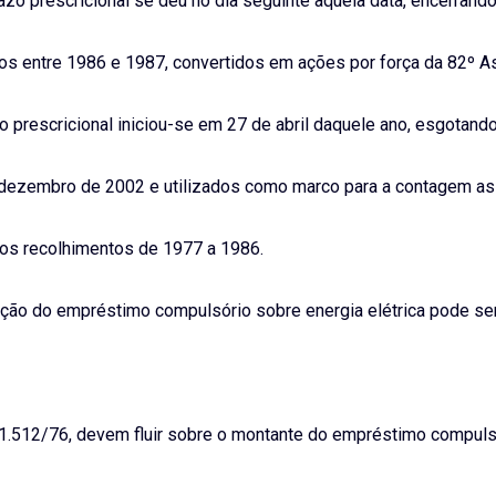
razo prescricional se deu no dia seguinte àquela data, encerran
dos entre 1986 e 1987, convertidos em ações por força da 82º 
azo prescricional iniciou-se em 27 de abril daquele ano, esgotan
 dezembro de 2002 e utilizados como marco para a contagem as
aos recolhimentos de 1977 a 1986.
lução do empréstimo compulsório sobre energia elétrica pode ser
 nº 1.512/76, devem fluir sobre o montante do empréstimo compuls