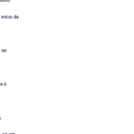
junho
início da
e se
a a
,