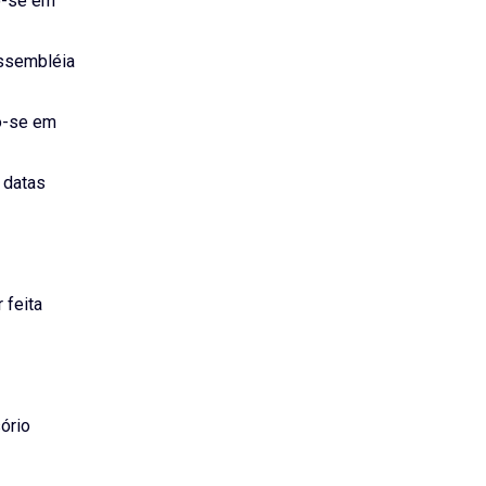
do-se em
Assembléia
do-se em
 datas
 feita
ório