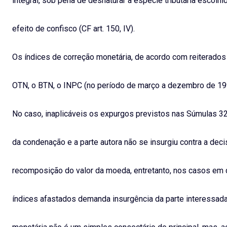
integral, sob pena de desnaturar a espécie tributária escolhid
efeito de confisco (CF art. 150, IV).
Os índices de correção monetária, de acordo com reiterados
OTN, o BTN, o INPC (no período de março a dezembro de 199
No caso, inaplicáveis os expurgos previstos nas Súmulas 3
da condenação e a parte autora não se insurgiu contra a dec
recomposição do valor da moeda, entretanto, nos casos em 
índices afastados demanda insurgência da parte interessada