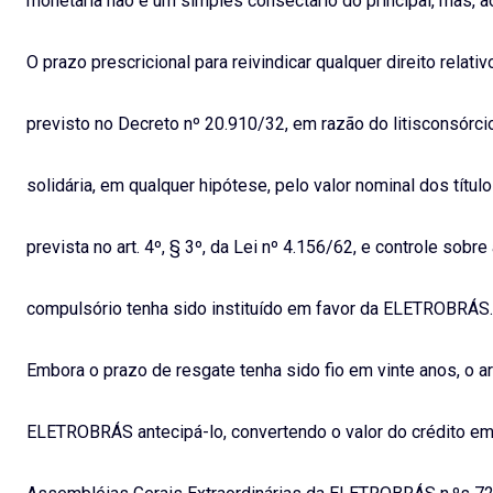
monetária não é um simples consectário do principal, mas, ao
O prazo prescricional para reivindicar qualquer direito relat
previsto no Decreto nº 20.910/32, em razão do litisconsórci
solidária, em qualquer hipótese, pelo valor nominal dos tít
prevista no art. 4º, § 3º, da Lei nº 4.156/62, e controle s
compulsório tenha sido instituído em favor da ELETROBRÁS.
Embora o prazo de resgate tenha sido fio em vinte anos, o art
ELETROBRÁS antecipá-lo, convertendo o valor do crédito em 