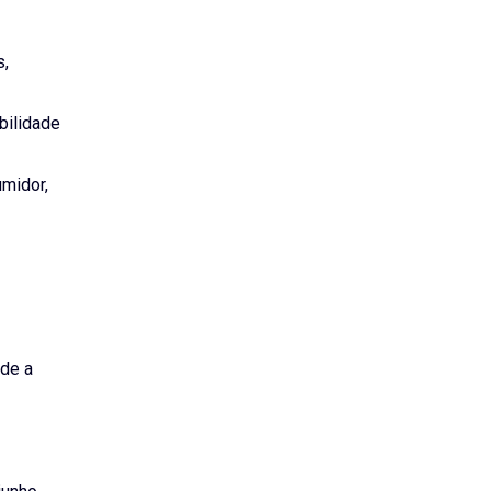
s,
bilidade
umidor,
 de a