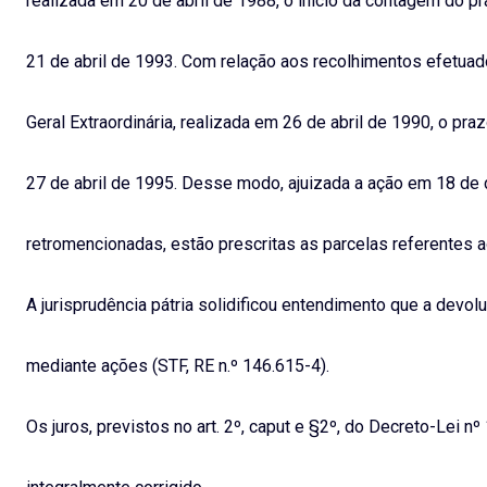
realizada em 20 de abril de 1988, o início da contagem do p
21 de abril de 1993. Com relação aos recolhimentos efetua
Geral Extraordinária, realizada em 26 de abril de 1990, o pr
27 de abril de 1995. Desse modo, ajuizada a ação em 18 de
retromencionadas, estão prescritas as parcelas referentes 
A jurisprudência pátria solidificou entendimento que a devo
mediante ações (STF, RE n.º 146.615-4).
Os juros, previstos no art. 2º, caput e §2º, do Decreto-Lei