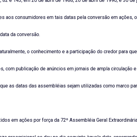
82 e 143, em 20 de abril de 1988, 26 de abril de 1990, e 30 de 
res aos consumidores em tais datas pela conversão em ações, o 
data da conversão.
turalmente, o conhecimento e a participação do credor para qu
es, com publicação de anúncios em jornais de ampla circulação e
, que as datas das assembléias sejam utilizadas como marco par
idos em ações por força da 72º Assembléia Geral Extraordinária