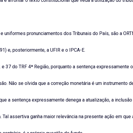
a e afrontar o texto constitucional que veda a utilização do trib
 e uniformes pronunciamentos dos Tribunais do País, são a ORT
1) e, posteriormente, a UFIR e o IPCA-E.
2 e 37 do TRF 4ª Região, porquanto a sentença expressamente o
isão. Não se olvida que a correção monetária é um instrumento d
que a sentença expressamente denega a atualização, a inclusão
. Tal assertiva ganha maior relevância na presente ação em que 