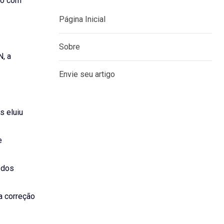
uto com
N, a
MENU
Página Inicial
Sobre
s eluiu
Envie seu artigo
e
 dos
a correção