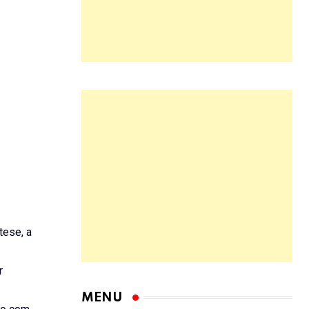
tese, a
r