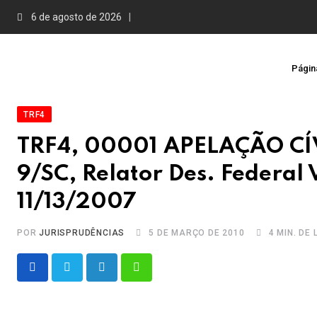
Skip
6 de agosto de 2026
to
content
Página
TRF4
TRF4, 00001 APELAÇÃO CÍ
9/SC, Relator Des. Federal 
11/13/2007
POR
JURISPRUDÊNCIAS
5 DE MARÇO DE 2010
4 MIN. DE
LinkedIn
Whatsapp