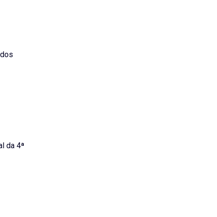
ados
l da 4ª