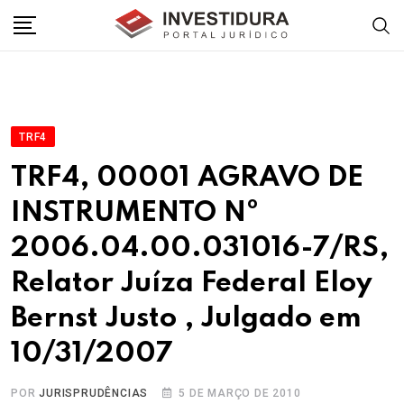
Skip
to
content
TRF4
TRF4, 00001 AGRAVO DE
INSTRUMENTO Nº
2006.04.00.031016-7/RS,
Relator Juíza Federal Eloy
Bernst Justo , Julgado em
10/31/2007
POR
JURISPRUDÊNCIAS
5 DE MARÇO DE 2010