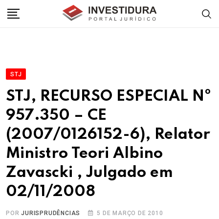
Skip
to
content
STJ
STJ, RECURSO ESPECIAL Nº
957.350 – CE
(2007/0126152-6), Relator
Ministro Teori Albino
Zavascki , Julgado em
02/11/2008
POR
JURISPRUDÊNCIAS
5 DE MARÇO DE 2010