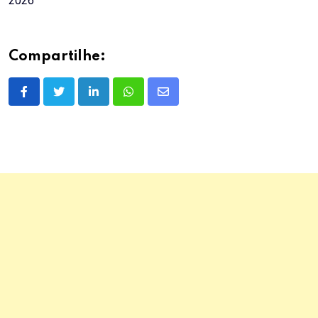
2026
Compartilhe:
LinkedIn
Whatsapp
Share
via
Email