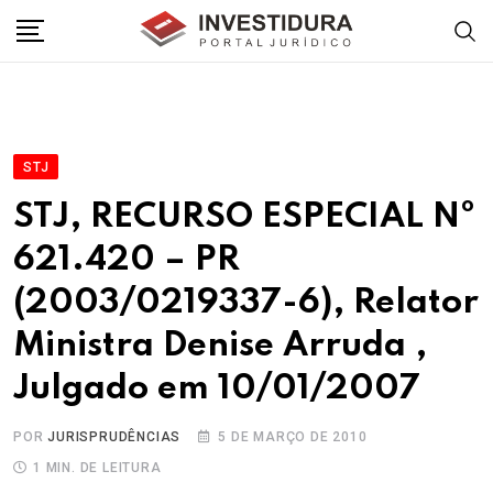
Skip
to
content
STJ
STJ, RECURSO ESPECIAL Nº
621.420 – PR
(2003/0219337-6), Relator
Ministra Denise Arruda ,
Julgado em 10/01/2007
POR
JURISPRUDÊNCIAS
5 DE MARÇO DE 2010
1 MIN. DE LEITURA