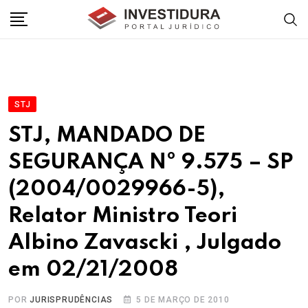
Skip
to
content
STJ
STJ, MANDADO DE
SEGURANÇA Nº 9.575 – SP
(2004/0029966-5),
Relator Ministro Teori
Albino Zavascki , Julgado
em 02/21/2008
POR
JURISPRUDÊNCIAS
5 DE MARÇO DE 2010