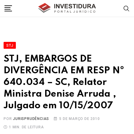
Skip
to
content
STJ
STJ, EMBARGOS DE
DIVERGÊNCIA EM RESP Nº
640.034 – SC, Relator
Ministra Denise Arruda ,
Julgado em 10/15/2007
POR
JURISPRUDÊNCIAS
5 DE MARÇO DE 2010
1 MIN. DE LEITURA