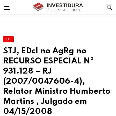
Skip
to
content
STJ
STJ, EDcl no AgRg no
RECURSO ESPECIAL Nº
931.128 – RJ
(2007/0047606-4),
Relator Ministro Humberto
Martins , Julgado em
04/15/2008