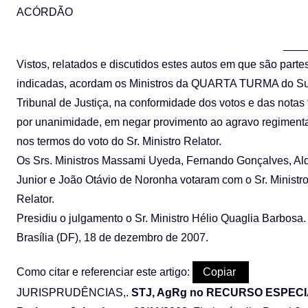
ACÓRDÃO
____
Vistos, relatados e discutidos estes autos em que são parte
indicadas, acordam os Ministros da QUARTA TURMA do Su
Tribunal de Justiça, na conformidade dos votos e das notas 
por unanimidade, em negar provimento ao agravo regimenta
nos termos do voto do Sr. Ministro Relator.
Os Srs. Ministros Massami Uyeda, Fernando Gonçalves, Ald
Junior e João Otávio de Noronha votaram com o Sr. Ministr
Relator.
Presidiu o julgamento o Sr. Ministro Hélio Quaglia Barbosa.
Brasília (DF), 18 de dezembro de 2007.
Como citar e referenciar este artigo:
Copiar
JURISPRUDÊNCIAS,.
STJ, AgRg no RECURSO ESPECIAL N