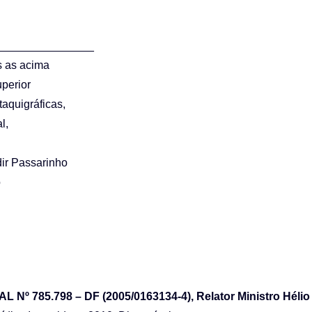
_______________
s as acima
perior
taquigráficas,
l,
ir Passarinho
o
º 785.798 – DF (2005/0163134-4), Relator Ministro Hélio