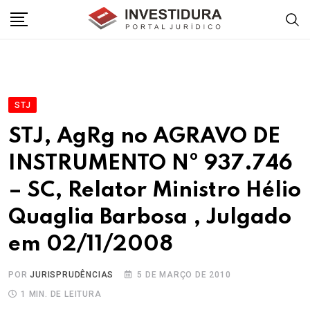
Skip
to
content
STJ
STJ, AgRg no AGRAVO DE
INSTRUMENTO Nº 937.746
– SC, Relator Ministro Hélio
Quaglia Barbosa , Julgado
em 02/11/2008
POR
JURISPRUDÊNCIAS
5 DE MARÇO DE 2010
1 MIN. DE LEITURA