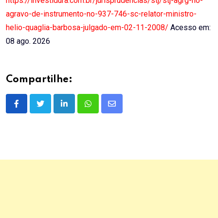
https://investidura.com.br/jurisprudencias/stj/stj-agrg-no-
agravo-de-instrumento-no-937-746-sc-relator-ministro-
helio-quaglia-barbosa-julgado-em-02-11-2008/
Acesso em:
08 ago. 2026
Compartilhe:
LinkedIn
Whatsapp
Share
via
Email