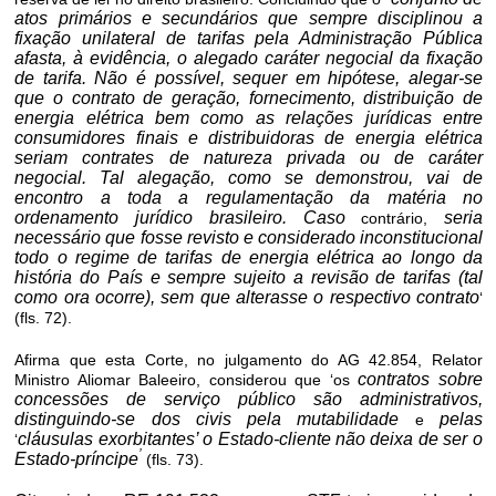
atos primários e secundários que sempre disciplinou a
fixação unilateral de tarifas pela Administração Pública
afasta, à evidência, o alegado caráter negocial da fixação
de tarifa. Não é possível, sequer em hipótese, alegar-se
que o contrato de geração, fornecimento, distribuição de
energia elétrica bem como as relações jurídicas entre
consumidores finais e distribuidoras de energia elétrica
seriam contrates de natureza privada ou de caráter
negocial. Tal alegação, como se demonstrou, vai de
encontro a toda a regulamentação da matéria no
ordenamento jurídico brasileiro. Caso
seria
contrário,
necessário que fosse revisto e considerado inconstitucional
todo o regime de tarifas de energia elétrica ao longo da
história do País e sempre sujeito a revisão de tarifas (tal
como ora ocorre), sem que alterasse o respectivo contrato
‘
(fls. 72).
Afirma que esta Corte, no julgamento do AG 42.854, Relator
contratos sobre
Ministro Aliomar Baleeiro, considerou que ‘os
concessões de serviço público são administrativos,
distinguindo-se dos civis pela
mutabilidade
pelas
e
cláusulas exorbitantes’ o Estado-cliente
não deixa
de ser o
‘
’
Estado-príncipe
(fls. 73).