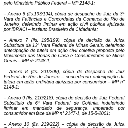
pelo Ministério Público Federal – MP 2148-1;
a
– Anexo 6 (fls.193/194), cópia de despacho do Juiz da 3
Vara de Falências e Concordatas da Comarca do Rio de
Janeiro
deferindo liminar em ação civil pública ajuizada
,
por IBRACI – Instituto Brasileiro de Cidadania;
– Anexo 7 (fls. 195/199), cópia de decisão da Juíza
a
Substituta da 12
Vara Federal de Minas Gerais, deferindo
antecipação de tutela em ação civil coletiva proposta pelo
Movimento das Donas de Casa e Consumidores de Minas
Gerais – MP nº 2148-1;
– Anexo 8 (fls. 201/209), cópia de despacho de Juiz
Federal do Rio de Janeiro – concedendo antecipação da
tutela em ação ordinária ajuizada por consumidor – MP n°
2148-1;
– Anexo 9 (fls. 210/218), cópia de decisão do Juiz Federal
a
Substituto da 6
Vara Federal de Goiânia, indeferindo
liminar em mandado de segurança, impetrado por
consumidor em face da MP n° 2147-1, de 15-5-2001;
– Anexo 10 (fls. 219/222) – cópia de decisão da Juíza