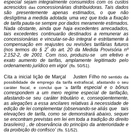
especial sejam integralmente consumidos com os custos
acrescidos
concessionárias distribuidoras. Tais dados
das
são presentemente apenas estimados, o que não
desligitima a medida adotada
uma vez que toda a fixação
,
de tarifa pauta-se sempre por dados meramente estimados.
Nada obstante, ainda que haja excedentes arrecadados,
tais excedentes continuarão destinados a remunerar as
concessionárias e vincular-se-ão integral e estritamente à
compensação em reajustes ou revisões tarifárias futuros
º
(nos termos do § 2
do art. 20 da Medida Provisória nº
2.152-2, de 2001
Com isso, produziu-se um efetivo e
.
exato aumento de tarifas, amplamente legitimado pelo
’
ordenamento jurídico em vigor
(fls. 50/51)
.
Cita a inicial lição de Marçal Justen Filho no
sentido da
possibilidade de emprego da tarifa extrafiscal, afastando o seu
tarifa especial e o bônus
caráter fiscal, e conclui que ‘a
correspondem a um mero regime especial de tarifação,
afastando-se seu caráter tributário e, conseqüentemente,
as alegações a essa
ancilares
relativas à necessidade de
edição de lei complementar (observando-se aliás que tais
elevações de tarifa, como se demonstrará abaixo, sequer
se encontram previstas em lei em toda a tradição do direito
brasileiro) , de observância do princípio da
anterioridade
e
da proibição do confisco’
(fls. 51/52).