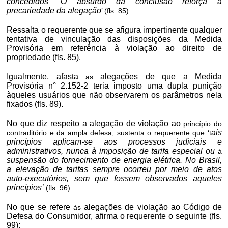
concedidos
O absurdo da conclusão reforça a
.
precariedade da alegação
’ (fls. 85).
Ressalta o requerente que se afigura impertinente qualquer
tentativa de vinculação das disposições da Medida
Provisória em referência à violação ao direito de
propriedade (fls. 85).
Igualmente, afasta
alegações de que a Medida
as
Provisória n° 2.152-2 teria imposto uma dupla punição
àqueles usuários que não observarem os parâmetros nela
fixados (fls. 89).
No que diz respeito a alegação de violação ao
princípio do
ais
contraditório e da ampla defesa, sustenta o requerente que ‘t
princípios aplicam-se aos processos judiciais e
administrativos, nunca à imposição de tarifa especial ou
à
suspensão do fornecimento de energia elétrica. No Brasil,
a elevação de tarifas sempre ocorreu por meio de atos
auto-executórios, sem que fossem observados aqueles
princípios’
(fls. 96).
No que se refere
alegações de violação ao Código de
às
Defesa do Consumidor, afirma o requerente o seguinte (fls.
99):