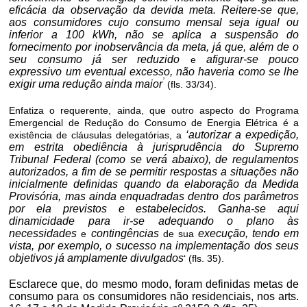
eficácia da observação da devida meta. Reitere-se que,
aos consumidores cujo consumo mensal seja igual ou
inferior a 100 kWh, não se aplica a suspensão do
fornecimento por inobservância da meta, já que, além de o
seu consumo já ser reduzido
afigurar-se pouco
e
expressivo um eventual excesso, não haveria como se lhe
’
exigir uma redução ainda maior
(fls. 33/34).
Enfatiza o requerente, ainda, que outro aspecto do Programa
Emergencial de Redução do Consumo de Energia Elétrica é a
‘autorizar a expedição,
existência de cláusulas delegatórias, a
em estrita obediência à jurisprudência do Supremo
Tribunal Federal (como se verá abaixo), de regulamentos
autorizados, a fim de se permitir respostas a situações não
inicialmente definidas quando da elaboração da Medida
Provisória, mas ainda enquadradas dentro dos parâmetros
por ela previstos e estabelecidos. Ganha-se aqui
dinamicidade para
ir-se
adequando o plano às
necessidades
contingências
execução, tendo em
e
de sua
vista, por exemplo, o sucesso na implementação dos seus
objetivos já amplamente divulgados
‘ (fls. 35).
Esclarece que, do mesmo modo, foram definidas metas de
consumo para os consumidores não residenciais, nos arts.