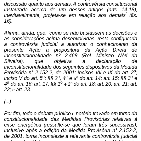
discussão quanto aos demais. A controvérsia constitucional
instaurada acerca de um desses artigos (arts. 14-18),
’
inevitavelmente, projeta-se em relação aos demais
(fls.
16).
Afirma, ainda, que, ’como se não bastassem as decisões e
as considerações acima desenvolvidas, resta configurada
a controvérsia judicial a autorizar o conhecimento da
presente Ação a propositura da Ação Direta de
Inconstitucionalidade nº 2.468 (Rel. Ministro Néri da
Silveira), que objetiva a declaração de
inconstitucionalidade dos seguintes dispositivos da Medida
o
Provisória n° 2.152-2, de 2001: incisos VII e IX do art. 2
;
o
o
o
o
o
inciso V do art. 5
; §§ 2
, 4
e
do art. 14; art. 15; §§ 3
e
5
o
o
o
4
do art. 16; art. 17; §§ 1
do art. 18; art. 20; art. 21; art.
e 2
22;
art. 23.
e
(..
.)
Por fim, todo o debate público
notório travado em torno da
e
constitucionalidade das Medidas Provisórias relativas à
crise energética (ressalte-se que foram três sucessivas),
inclusive após a edição da Medida Provisória n° 2.152-2,
de 2001, torna inconsteste a relevante controvérsia judicial