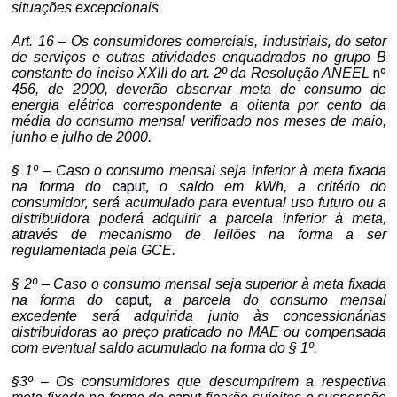
.
situações excepcionais
,
Art. 16 – Os consumidores comerciais, industriais
do setor
de serviços e outras atividades enquadrados no grupo B
n
º
constante do inciso XXIII do art. 2º da Resolução ANEEL
456, de 2000, deverão observar meta de consumo de
energia elétrica correspondente a oitenta por cento da
média do consumo mensal verificado nos meses de maio,
junho e julho de 2000.
§ 1º – Caso o consumo mensal seja inferior à meta fixada
caput
,
na forma do
o saldo em kWh, a critério do
,
consumidor
será acumulado para eventual uso futuro ou a
distribuidora poderá adquirir a parcela inferior à meta,
através de mecanismo de leilões na forma a ser
regulamentada pela GCE.
§ 2º – Caso o consumo mensal seja superior à meta fixada
caput
,
na forma do
a parcela do consumo mensal
excedente será adquirida junto às concessionárias
distribuidoras ao preço praticado no MAE ou compensada
com eventual saldo acumulado na forma do § 1º.
§3º – Os consumidores que descumprirem a respectiva