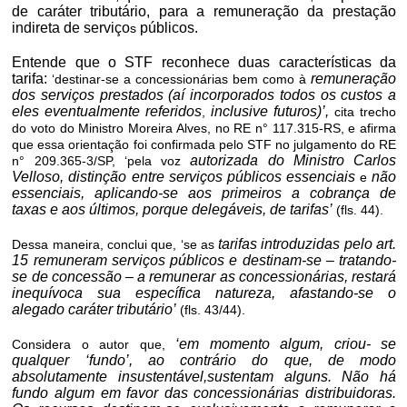
de caráter tributário, para a remuneração da prestação
indireta de serviço
públicos.
s
Entende que o STF reconhece duas características da
tarifa:
remuneração
‘destinar-se a concessionárias bem como à
dos serviços prestados (aí incorporados todos os custos a
eles eventualmente referidos
inclusive futuros)’,
,
cita trecho
do voto do Ministro Moreira Alves, no RE n° 117.315-RS, e afirma
que essa orientação foi confirmada pelo STF no julgamento do RE
autorizada do Ministro Carlos
n° 209.365-3/SP, ‘pela voz
Velloso, distinção entre serviços públicos essenciais
não
e
essenciais, aplicando-se aos primeiros a cobrança de
taxas e aos últimos, porque
delegáveis,
de tarifas’
(fls. 44).
tarifas introduzidas pelo art.
Dessa maneira, conclui que,
‘se as
15 remuneram serviços públicos e destinam-se – tratando-
se de concessão – a remunerar as concessionárias, restará
inequívoca sua específica natureza, afastando-se o
alegado caráter tributário’
(fls. 43/44).
‘em momento algum, criou- se
Considera o autor que,
qualquer ‘fundo’, ao contrário do que, de modo
absolutamente insustentável,sustentam alguns. Não há
fundo algum em favor das concessionárias distribuidoras.