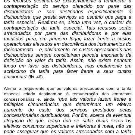
Os recursos destinam-se exclusivamente a remunerar a
contraprestação
do serviço oferecido por parte das
distribuidoras e são destinados especificamente à
distribuidora que presta serviços ao usuário que paga a
tarifa especial. Reafirma-se, ainda uma vez, o caráter de
contraprestação
da tarifa especial. Tais recursos serão
arrecadados por parte das distribuidoras e por elas
mantidos para, em primeiro lugar, fazer frente a custos
operacionais elevados em decorrência dos instrumentos do
racionamento – e, obviamente, os custos operacionais das
distribuidoras sempre constituíram parcela importante da
definição do valor da tarifa. Assim, não existe nenhum
fundo em favor das distribuidoras, mas exatamente um
acréscimo de tarifa para fazer frente a seus custos
adicionais’
(fls. 46).
Afirma o requerente que os valores arrecadados com a tarifa
especial criada destinam-se à remuneração das empresas
que tais valores fazem frente a
concessionárias e, ainda, ‘
múltiplas circunstâncias que determinam um efetivo
aumento do custo dos serviços prestados pelas
concessionárias distribuidoras. Por fim, acerca da eventual
alegação de que, como não se sabe quais serão os
efetivos consumos superiores e inferiores à meta, não se
pode assegurar que os valores arrecadados com a tarifa