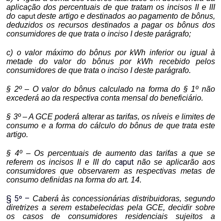
aplicação dos percentuais de que tratam os incisos II e III
do
deste artigo e destinados ao pagamento de bônus,
caput
deduzidos os recursos destinados a pagar os bônus dos
consumidores de que trata o inciso I deste parágrafo;
c) o valor máximo do bônus por kWh inferior ou igual à
metade do valor do bônus por kWh recebido pelos
consumidores de que trata o inciso I deste parágrafo.
§ 2º – O valor do bônus calculado na forma do § 1º não
excederá ao da respectiva conta mensal do beneficiário.
§ 3º – A GCE poderá alterar as tarifas, os níveis e limites de
consumo e a forma do cálculo do bônus de que trata este
artigo.
§ 4º – Os percentuais de aumento das tarifas a que se
caput
referem os incisos II e III do
não se aplicarão aos
consumidores que observarem as respectivas metas de
consumo definidas na forma do art. 14.
§ 5º
–
Caberá às concessionárias distribuidoras, segundo
,
diretrizes a serem estabelecidas pela GCE
decidir sobre
os casos de consumidores residenciais sujeitos a