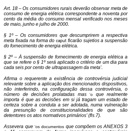
Art. 18 – Os consumidores rurais deverão observar meta de
consumo de energia elétrica correspondente a noventa por
cento da média do consumo mensal verificado nos meses
de maio, junho e julho de 2000.
§ 1º – Os consumidores que descumprirem a respectiva
meta fixada na forma do
ficarão
sujetios
a suspensão
caput
do fornecimento de energia elétrica.
§ 2º – À suspensão de fornecimento de energia elétrica a
que se refere o § 1º será aplicado o critério de um dia para
cada seis por cento de
ultrapassagem
da meta’.
Afirma o requerente a existência de controvérsia judicial
relevante sobre a aplicação dos mencionados dispositivos,
não interferindo, na configuração dessa controvérsia, o
número de decisões prolatadas mas
que realmente
‘o
importa é que as decisões em si já tragam um estado de
certeza sobre a conduta a ser adotada, numa vulneração
da presunção de constitucionalidades de que são
detentores os atos normativos primários’ (fls
7).
.
Assevera que
que compõem os ANEXOS 3
‘os documentos