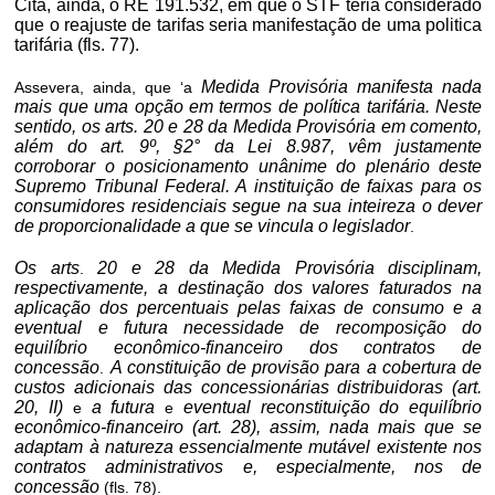
Cita, ainda, o RE 191.532, em que o
STF
teria considerado
que o reajuste de tarifas seria
manifestação
de
uma
politica
tarifária
(fls. 77).
Medida Provisória
manifesta
nada
Assevera, ainda,
que ‘a
mais que
uma opção
em termos de política
tarifária. Neste
sentido, os arts. 20 e 28 da Medida
Provisória
em comento,
além do art. 9º, §2° da Lei 8.987,
vêm
justamente
corroborar o
posicionamento unânime
do
plenário
deste
Supremo Tribunal Federal. A
instituição
de
faixas
para os
consumidores
residenciais
segue na sua
inteireza
o dever
de
proporcionalidade
a que se vincula o legislador
.
Os arts
20 e 28 da Medida Provisória
disciplinam
,
.
respectivamente, a destinação dos valores faturados na
aplicação dos percentuais pelas faixas de consumo e a
eventual e futura necessidade de recomposição do
equilíbrio econômico-financeiro dos contratos de
concessão
A constituição de provisão para a cobertura de
.
custos adicionais das concessionárias distribuidoras (art.
20, II)
a futura
eventual reconstituição do equilíbrio
e
e
econômico-financeiro (art. 28), assim, nada mais que se
adaptam à natureza essencialmente mutável existente nos
contratos administrativos e, especialmente, nos de
concessão
(fls. 78).