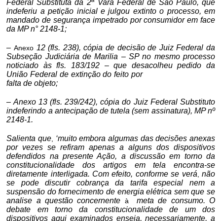
a
Federal Substituta da 2
Vara Federal de São Paulo, que
indeferiu a petição inicial e julgou extinto o processo, em
mandado de segurança impetrado por consumidor em face
da MP n° 2148-1;
–
12 (fls. 238), cópia de decisão de Juiz Federal da
Anexo
Subseção Judiciária de Marilia – SP no mesmo processo
noticiado às fls. 183/192 – que desacolheu pedido da
União Federal de extinção do feito por
falta de objeto;
– Anexo 13 (fls. 239/242), cópia do Juiz Federal Substituto
indeferindo a antecipação de tutela (sem assinatura), MP nº
2148-1.
Salienta que
‘muito embora algumas das decisões anexas
,
por vezes se refiram apenas a alguns dos dispositivos
defendidos na presente Ação, a discussão em torno da
constitucionalidade dos artigos em tela encontra-se
diretamente interligada. Com efeito, conforme se verá
não
,
se pode discutir cobrança da tarifa especial nem a
suspensão do fornecimento de energia elétrica sem que se
analise a questão concernente
meta de consumo. O
à
debate em torno da constitucionalidade de um dos
dispositivos aqui examinados enseja, necessariamente, a