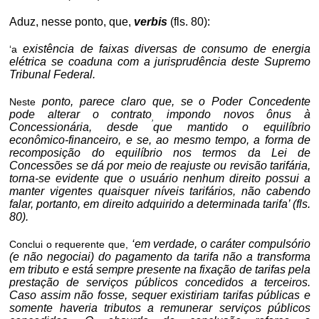
Aduz, nesse ponto, que,
verbis
(fls. 80):
existência de faixas diversas de consumo de energia
‘a
elétrica se coaduna com a jurisprudência deste Supremo
Tribunal Federal.
ponto, parece claro que, se o Poder Concedente
Neste
pode alterar o contrato
impondo novos ônus à
,
Concessionária, desde que mantido o equilíbrio
econômico-financeiro, e se, ao mesmo tempo, a forma de
recomposição do equilíbrio nos termos da Lei de
Concessões se dá por meio de reajuste ou revisão tarifária,
torna-se evidente que o usuário nenhum direito possui a
manter vigentes quaisquer níveis tarifários, não cabendo
falar, portanto, em direito adquirido a determinada tarifa’ (fls.
80).
‘em verdade, o caráter compulsório
Conclui o requerente que,
(e não negociai) do pagamento da tarifa não a transforma
em tributo e está sempre presente na fixação de tarifas pela
prestação de serviços públicos concedidos a terceiros.
Caso assim não fosse, sequer existiriam tarifas públicas e
somente haveria tributos a remunerar serviços públicos