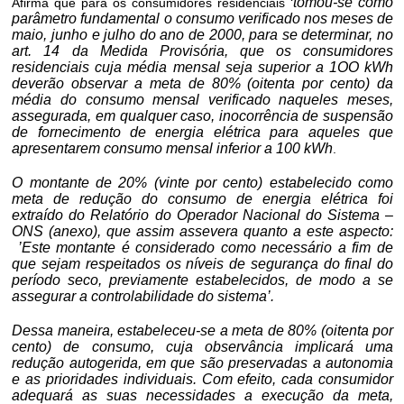
tomou-se como
Afirma que para os consumidores residenciais ‘
parâmetro fundamental o consumo verificado nos meses de
maio, junho e julho do ano de 2000, para se determinar, no
art. 14 da Medida Provisória, que os consumidores
residenciais cuja média mensal seja superior a 1OO kWh
deverão observar a meta de 80% (oitenta por cento) da
média do consumo mensal verificado naqueles meses,
assegurada, em qualquer caso, inocorrência de suspensão
de fornecimento de energia elétrica para aqueles que
apresentarem consumo mensal inferior a 100 kWh
.
O montante de 20% (vinte por cento) estabelecido como
meta de redução do consumo de energia elétrica foi
extraído do Relatório do Operador Nacional do Sistema –
ONS (anexo), que assim assevera quanto a este aspecto:
’Este montante é considerado como necessário a fim de
que sejam respeitados os níveis de segurança do final do
período seco, previamente estabelecidos, de modo a se
assegurar a controlabilidade do sistema’.
Dessa maneira, estabeleceu-se a meta de 80% (oitenta por
cento) de consumo, cuja observância implicará uma
redução autogerida, em que são preservadas a autonomia
e as prioridades individuais. Com efeito, cada consumidor
adequará as suas necessidades a execução da meta,