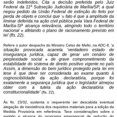
serão indeferidos. Cita a decisão preferida pelo Juiz
a
Federal da 11
Subseção Judiciária de Marília/SP, a qual
negou pedido da União Federal de extinção do feito por
perda de objeto e conclui que
fato é que a amplitude da
‘o
liminar deferida na ação civil pública pela Vara Federal de
Marília-SP alcança relevância, atingindo todo o território
nacional
afetando o plano de racionamento previsto em
e
lei’ (fls. 22).
Refere o autor despacho do Ministro Celso de Mello, na ADC-8, ‘a
situação provocada acarreta
‘verdadeiro estado de
insegurança jurídica, capaz de gerar um cenário de
perplexidade social
de grave comprometimento da
e
estabilidade do sistema de direito positivo vigente no país
Assim, a dimensão do bem jurídico protegido pela lei em
tese é que deve ser considerada ao exame quanto à
cognoscibilidade da ação declaratória, porque foi
exatamente a segurança jurídica que o legislador almejou
obter com a tutela da ação declaratória de
constitucionalidade’
(fls. 22).
Às fls. 23/32, sustenta o requerente ser descabida eventual
alegação de inexistência dos requisitos materiais para a edição da
Medida Provisória em referência. Tece considerações sobre o
sentido e alcance do programa emergencial de redução do