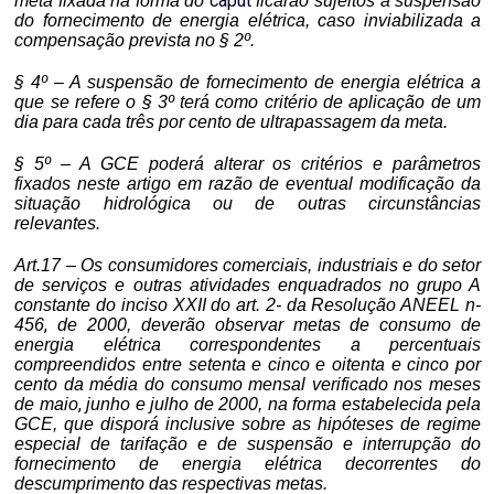
caput
meta fixada na forma do
ficarão sujeitos a suspensão
do fornecimento de energia elétrica, caso inviabilizada a
compensação prevista no § 2º.
§ 4º – A suspensão de fornecimento de energia elétrica a
que se refere o § 3º terá como critério de aplicação de um
dia para cada três por cento de
ultrapassagem
da meta.
§ 5º – A GCE poderá alterar os critérios e parâmetros
fixados neste artigo em razão de eventual modificação da
situação hidrológica ou de outras circunstâncias
relevantes.
Art.17 – Os consumidores comerciais, industriais e do setor
de serviços e outras atividades enquadrados no grupo A
constante do inciso XXII do art. 2- da Resolução ANEEL n-
,
456
de 2000, deverão observar metas de consumo de
energia elétrica correspondentes a percentuais
compreendidos entre setenta e cinco e oitenta e cinco por
cento da média do consumo mensal verificado nos meses
,
de maio
junho e julho de 2000, na forma estabelecida pela
GCE, que disporá inclusive sobre as hipóteses de regime
especial de tarifação e de suspensão e interrupção do
fornecimento de energia elétrica decorrentes do
descumprimento das respectivas metas.