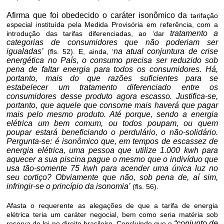
Afirma que foi obedecido o caráter isonômico da
tarifação
especial instituída pela Medida Provisória em referência, com a
tratamento a
introdução das tarifas diferenciadas, ao ‘dar
categorias de consumidores que não poderiam ser
igualadas’
na atual conjuntura de crise
(fls. 52). E, ainda, ‘
energética no País, o consumo precisa ser reduzido sob
pena de faltar energia para todos os consumidores. Há,
portanto, mais do que razões suficientes para se
estabelecer um tratamento diferenciado entre os
consumidores desse produto agora escasso. Justifica-se,
portanto, que aquele que consome mais haverá que pagar
mais pelo mesmo produto. Até porque, sendo a energia
elétrica um bem comum, ou todos poupam, ou quem
poupar estará beneficiando o perdulário, o não-solidário.
Pergunta-se: é isonômico que, em tempos de escassez de
energia elétrica, uma pessoa que utilize 1.000 kwh para
aquecer a sua piscina pague o mesmo que o indivíduo que
usa tão-somente 75 kwh para acender uma única luz no
seu cortiço? Obviamente que não, sob pena de, aí sim,
infringir­-se o princípio da isonomia’
(fls. 56).
Afasta o requerente as alegações de que a tarifa de energia
elétrica teria um caráter negocial, bem como seria matéria sob
“conjunto de
reserva de lei no direito brasileiro. Concluindo que o