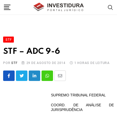
Skip
to
content
STF
STF – ADC 9-6
POR
STF
29 DE AGOSTO DE 2014
1 HORAS DE LEITURA
LinkedIn
Whatsapp
Share
via
Email
SUPREMO TRIBUNAL FEDERAL
COORD. DE ANÁLISE DE
JURISPRUDÊNCIA