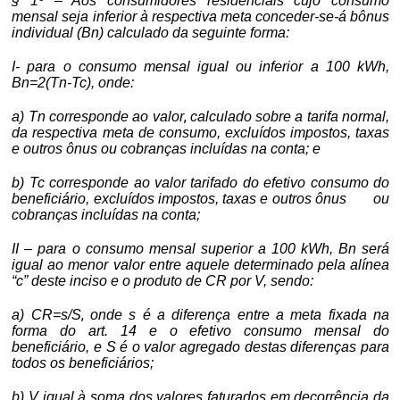
§ 1º – Aos consumidores residenciais cujo consumo
mensal seja inferior à respectiva meta conceder-se-á bônus
individual (Bn) calculado da seguinte forma:
I- para o consumo mensal igual ou inferior a 100 kWh,
Bn=2(Tn-Tc), onde:
,
a) Tn corresponde ao valor
calculado sobre a tarifa normal,
da respectiva meta de consumo, excluídos impostos, taxas
e outros ônus ou cobranças incluídas na conta; e
b) Tc corresponde ao valor tarifado do efetivo consumo do
beneficiário, excluídos impostos, taxas e outros ônus ou
cobranças incluídas na conta;
II – para o consumo mensal superior a 100 kWh, Bn será
igual ao menor valor entre aquele determinado pela alínea
“c” deste inciso e o produto de CR por V, sendo:
,
a) CR=s/S
onde s é a diferença entre a meta fixada na
forma do art. 14 e o efetivo consumo mensal do
beneficiário, e S é o valor agregado destas diferenças para
todos os beneficiários;
b) V igual à soma dos valores faturados em decorrência da