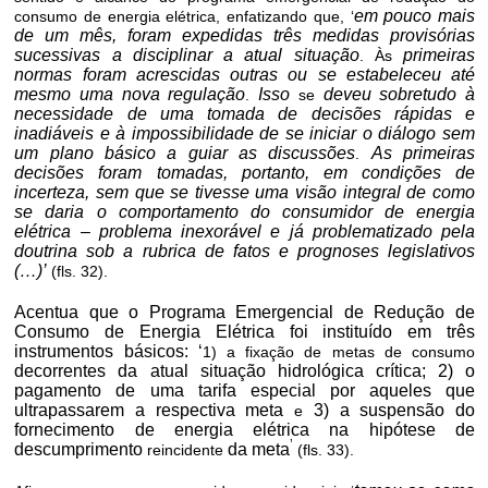
em pouco mais
consumo de energia elétrica, enfatizando que, ‘
de um mês, foram expedidas três medidas provisórias
sucessivas a disciplinar a atual situação
primeiras
. Às
normas foram acrescidas outras ou se estabeleceu até
mesmo uma nova regulação
Isso
deveu sobretudo à
.
se
necessidade de uma tomada de decisões rápidas e
inadiáveis e à impossibilidade de se iniciar o diálogo sem
um plano básico a guiar as discussões
As primeiras
.
decisões foram tomadas, portanto, em condições de
incerteza, sem que se tivesse uma visão integral de como
se daria o comportamento do consumidor de energia
elétrica – problema inexorável e já problematizado pela
doutrina sob a rubrica de fatos e prognoses legislativos
(…)’
(fls. 32).
Acentua que o Programa Emergencial de Redução de
Consumo de Energia Elétrica foi instituído em três
instrumentos básicos: ‘
1) a fixação de metas de consumo
decorrentes da atual situação hidrológica crítica; 2) o
pagamento de uma tarifa especial por aqueles que
ultrapassarem a respectiva meta
3) a suspensão do
e
fornecimento de energia elétrica na hipótese de
’
descumprimento
da meta
reincidente
(fls. 33).