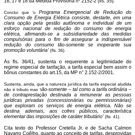
16, 17 e 18 da Medida Provisória nº 2152-2 (fls. 35).
Programa Emergencial de Redução do
Conclui que ‘o
Consumo de Energia Elétrica consiste, destarte, em uma
clara opção pela gestão autônoma e individual de um
esforço nacional de redução do consumo de energia
elétrica, afirmando-se a subsidiariedade das medidas
compulsórias para o fim de assegurar a indispensável
redução do consumo tão-somente se inoperante sua
promoção voluntária’
(fls. 36).
Às fls. 36/41, sustenta o requerente a legitimidade do
regime especial de tarifação, a tarifa especial bem assim o
bônus constantes do art.15, da MP n° 2.152-2/2001.
Sustenta, ainda, que a natureza jurídica da tarifa especial aludida
ão-somente – tal como a tarifa ordinária –
não é tributo mas ‘t
de
contraprestação
destinada a remunerar as pessoas
jurídicas privadas (concessionárias ou permissionárias)
que exploram os serviços de energia elétrica. Não se
destina
ademais, aos cofres públicos, característica
,
elementar das imposições de caráter tributário’
(fls. 41).
Cita texto do Professor Cretella Jr. e de
Sacha
Calmon
Navarro Coêlho, quanto ao conceito de tarifas, desprovidas