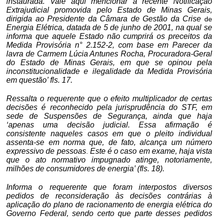
instaurada. Vale aqui mencionar a recente Notificação
Extrajudicial promovida pelo Estado de Minas Gerais,
dirigida ao Presidente da Câmara de Gestão da Crise
de
Energia Elétrica, datada de 5 de junho de 2001, na qual se
informa que aquele Estado não cumprirá os preceitos da
Medida Provisória n° 2.152-2, com base em Parecer da
lavra de Carmem Lúcia Antunes Rocha, Procuradora-Geral
do Estado de Minas Gerais, em que se opinou pela
inconstitucionalidade e ilegalidade da Medida Provisória
em questão’ fls. 17.
Ressalta o requerente que o efeito multiplicador de certas
decisões é reconhecido pela jurisprudência do STF, em
sede de Suspensões de Segurança, ainda que haja
‘apenas uma decisão judicial. Essa afirmação é
consistente naqueles casos em que o pleito individual
assenta-se em norma que, de fato, alcança um número
expressivo de pessoas
Este é o caso em exame, haja vista
.
que o ato normativo impugnado atinge, notoriamente,
milhões de consumidores de energia’ (fls. 18).
Informa o requerente que foram interpostos diversos
pedidos de reconsideração às decisões contrárias à
aplicação do plano de racionamento de energia elétrica do
Governo Federal, sendo certo que parte desses pedidos