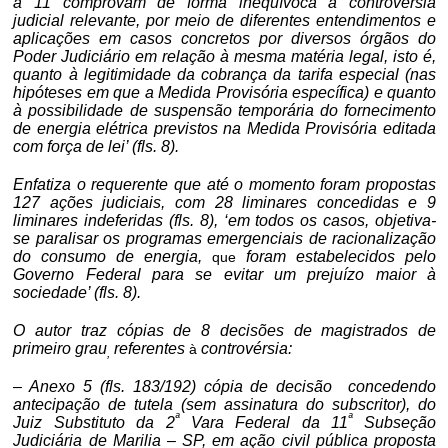
a 11 comprovam de forma inequívoca a controvérsia
judicial relevante, por meio de diferentes entendimentos e
aplicações em casos concretos por diversos órgãos do
Poder Judiciário em relação à mesma matéria legal, isto é,
quanto à legitimidade da cobrança da tarifa especial (nas
hipóteses em que a Medida Provisória específica) e quanto
à possibilidade de suspensão temporária do fornecimento
de energia elétrica previstos na Medida Provisória editada
com força de lei’ (fls. 8).
Enfatiza o requerente que até o momento foram propostas
127 ações judiciais, com 28 liminares concedidas e 9
liminares indeferidas (fls. 8), ‘em todos os casos, objetiva-
se paralisar os programas emergenciais de racionalização
do consumo de energia,
foram estabelecidos pelo
que
Governo Federal para se evitar um prejuízo maior à
sociedade’ (fls. 8).
O autor traz cópias de 8 decisões de magistrados de
primeiro grau
referentes
controvérsia:
à
,
– Anexo 5 (fls. 183/192) cópia de decisão
concedendo
antecipação de tutela (sem assinatura do subscritor), do
ª
ª
Juiz Substituto da 2
Vara Federal da 11
Subseção
Judiciária de Marilia – SP, em ação civil pública proposta