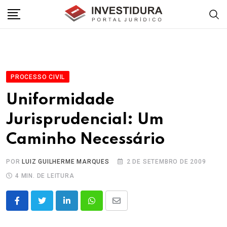
Skip
to
content
PROCESSO CIVIL
Uniformidade
Jurisprudencial: Um
Caminho Necessário
POR
LUIZ GUILHERME MARQUES
2 DE SETEMBRO DE 2009
4 MIN. DE LEITURA
LinkedIn
Whatsapp
Share
via