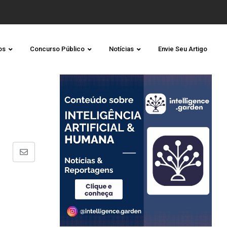
os
Concurso Público
Notícias
Envie Seu Artigo
Share
via
Email