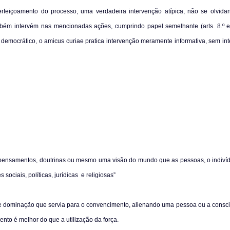
rfeiçoamento do processo, uma verdadeira intervenção atípica
, não se olvid
mbém intervém nas mencionadas ações, cumprindo papel semelhante (arts. 8.º e
e democrático, o
amicus curiae
pratica intervenção meramente informativa, sem in
, pensamentos, doutrinas ou mesmo uma visão do mundo que as pessoas, o indiví
sociais, políticas, jurídicas
e religiosas”
de dominação que servia para o convencimento, alienando uma pessoa ou a consc
to é melhor do que a utilização da força.