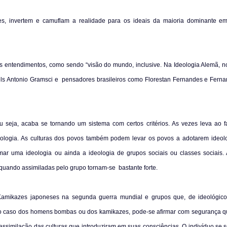
ões, invertem e camuflam a realidade para os ideais da maioria dominante e
tros entendimentos, como sendo “visão do mundo, inclusive. Na Ideologia Alemã, n
ls Antonio Gramsci e
pensadores brasileiros como Florestan Fernandes e Fern
 seja, acaba se tornando um sistema com certos critérios. As vezes leva ao f
logia. As culturas dos povos também podem levar os povos a adotarem ideol
mar uma ideologia ou ainda a ideologia de grupos sociais ou classes sociais. 
 quando assimiladas pelo grupo tornam-se
bastante forte.
 Kamikazes japoneses na segunda guerra mundial e grupos que, de ideológic
s. No caso dos homens bombas ou dos kamikazes, pode-se afirmar com segurança 
similação das culturas que introduziram em suas consciências. O indivíduo se se