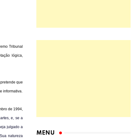
remo Tribunal
tação lógica,
o pretende que
e informativa.
mbro de 1994
,
rtes, e, se a
seja julgado a
Sua natureza