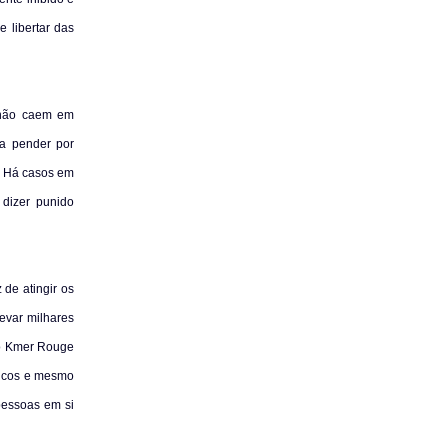
 libertar das
, não caem
em
 a pender por
s. Há casos em
 dizer punido
de atingir os
evar milhares
 o Kmer Rouge
ticos e mesmo
pessoas em si