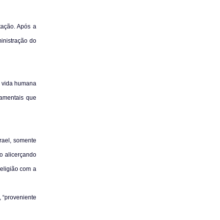
tação. Após a
inistração do
 a vida humana
namentais que
rael, somente
ão alicerçando
eligião com a
, “proveniente