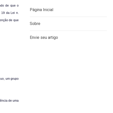
ando de que o
 19 da Lei n.
tenção de que
MENU
Página Inicial
Sobre
Envie seu artigo
duo, um grupo
iência de uma