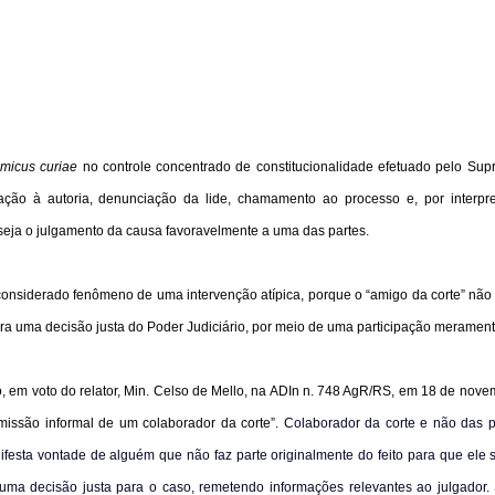
micus curiae
no controle concentrado de constitucionalidade efetuado pelo Sup
eação à autoria, denunciação da lide, chamamento ao processo e, por interpre
 seja o julgamento da causa favoravelmente a uma das partes.
 considerado fenômeno de uma intervenção atípica, porque o “amigo da corte” nã
ara uma decisão justa do Poder Judiciário, por meio de uma participação merament
o, em voto do relator, Min. Celso de Mello, na ADIn n. 748 AgR/RS, em
18 de nove
dmissão informal de um colaborador da corte”.
Colaborador da corte e não das pa
ifesta vontade de alguém que não faz parte originalmente do feito para que ele 
 uma decisão justa para o caso, remetendo informações relevantes ao julgador.