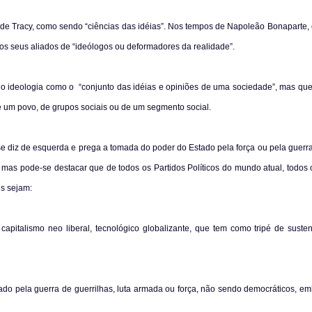
t de Tracy, como sendo “ciências das idéias”. Nos tempos de Napoleão Bonaparte,
os seus aliados de “ideólogos ou deformadores da realidade”.
do ideologia como o
“conjunto das idéias e opiniões de uma sociedade”, mas que
 um povo, de grupos sociais ou de um segmento social.
e diz de esquerda e prega a tomada do poder do Estado pela força ou pela guerra
, mas pode-se destacar que de todos os Partidos Políticos do mundo atual, todos
is sejam:
pitalismo neo liberal, tecnológico globalizante, que tem como tripé de sustent
ado pela guerra de guerrilhas, luta armada ou força, não sendo democráticos, e