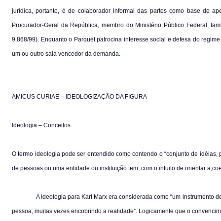
jurídica, portanto, é de
colaborador informal das partes como base de ape
Procurador-Geral da República, membro do Ministério Público Federal, ta
9.868/99). Enquanto o
Parquet
patrocina interesse social e defesa do regim
um ou outro saia vencedor da demanda.
AMICUS CURIAE – IDEOLOGIZAÇÃO DA FIGURA
Ideologia – Conceitos
O termo ideologia pode ser entendido como contendo o “conjunto de idéias
de pessoas ou uma entidade ou instituição tem, com o intuito de orientar a;coes 
A Ideologia para Karl Marx era considerada como “um instrumento 
pessoa, muitas vezes encobrindo a realidade”. Logicamente que o convencimen