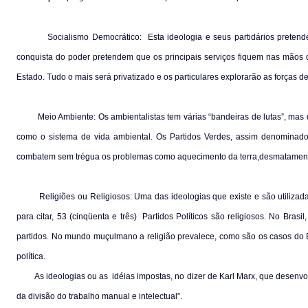
Socialismo Democrático:
Esta ideologia e seus partidários preten
conquista do poder pretendem que os principais serviços fiquem nas mãos d
Estado. Tudo o mais será privatizado e os particulares explorarão as forças de
Meio Ambiente: Os ambientalistas tem várias “bandeiras de lutas”, mas
como o sistema de vida ambiental. Os Partidos Verdes, assim denominad
combatem sem trégua os problemas como aquecimento da terra,desmatamento
Religiões ou Religiosos: Uma das ideologias que existe e são utiliza
para citar, 53 (cinqüenta e três)
Partidos Políticos são religiosos. No Brasi
partidos. No mundo muçulmano a religião prevalece, como são os casos do E
política.
As ideologias ou as
idéias impostas, no dizer de Karl Marx, que desenvo
da divisão do trabalho manual e intelectual”.