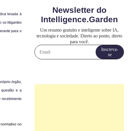
dica levada à
os litigantes
derante para o
próprio órgão,
a questão e a
de recebimento
o normativo no