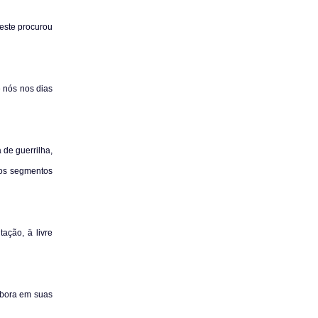
 este procurou
 nós nos dias
 de guerrilha,
 os segmentos
ação, ä livre
mbora em suas