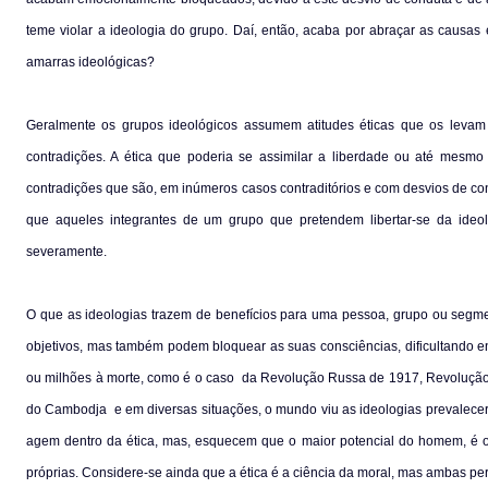
teme violar a ideologia do grupo. Daí, então, acaba por abraçar as causas
amarras ideológicas?
Geralmente os grupos ideológicos assumem atitudes éticas que os levam a
contradições. A
ética que poderia se assimilar a liberdade ou até mesmo a
contradições que são, em inúmeros casos contraditórios e com desvios de con
que aqueles integrantes de um grupo que pretendem libertar-se da ideo
severamente.
O que as ideologias trazem de benefícios para uma pessoa, grupo ou segmen
objetivos, mas também podem bloquear as suas consciências, dificultando en
ou milhões à morte, como é o caso
da Revolução Russa de 1917, Revoluçã
do Cambodja
e em diversas situações, o mundo viu as ideologias prevalec
agem dentro da ética, mas, esquecem que o maior potencial do homem, é o
próprias. Considere-se ainda que a ética é a ciência da moral, mas ambas p