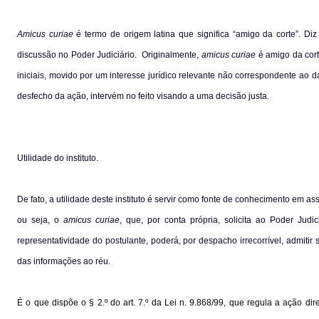
Amicus curiae
é termo de origem latina que significa “amigo da corte”. D
discussão no Poder Judiciário.
Originalmente,
amicus curiae
é amigo da cort
iniciais, movido por um interesse jurídico relevante não correspondente ao d
desfecho da ação, intervém no feito visando a uma decisão justa.
Utilidade do instituto.
De fato, a utilidade deste instituto é servir como fonte de conhecimento em a
ou seja, o
amicus curiae
, que, por conta própria, solicita ao Poder Ju
representatividade do postulante, poderá, por despacho irrecorrível, admit
das informações ao réu.
É o que dispõe o § 2.º do art. 7.º da Lei n. 9.868/99, que regula a ação dir