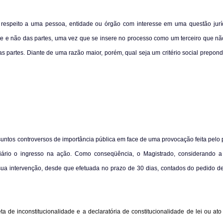
iz respeito a uma pessoa, entidade ou órgão com interesse em uma questão jurí
e e não das partes, uma vez que se insere no processo como um terceiro que não 
as partes. Diante de uma razão maior, porém, qual seja um critério social prepon
ssuntos controversos de importância pública em face de uma provocação feita pelo 
diciário o ingresso na ação. Como conseqüência, o Magistrado, considerando 
ir sua intervenção, desde que efetuada no prazo de 30 dias, contados do pedido 
eta de inconstitucionalidade e a declaratória de constitucionalidade de lei ou at