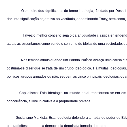
O primeiro dos significados do termo ideologia,
foi dado por Destut
dar uma significação pejorativa ao vocábulo, denominando Tracy, bem como, 
Talvez o melhor conceito seja o da antiguidade clássica entenden
atuais acrescentamos como sendo o conjunto de idéias de uma sociedade, de
Nos tempos atuais quando um Partido Político abraça uma causa e s
costuma-se dizer que se trata de um grupo ideológico. Há muitas ideologias
políticos, grupos armados ou não, seguem as cinco principais ideologias, qua
Capitalismo: Esta ideologia no mundo atual transformou-se em em ca
concorrência, a livre iniciativa e a propriedade privada.
Socialismo Marxista: Esta ideologia defende a tomada do poder do Est
contradições preguem a democracia depois da tomada do poder.