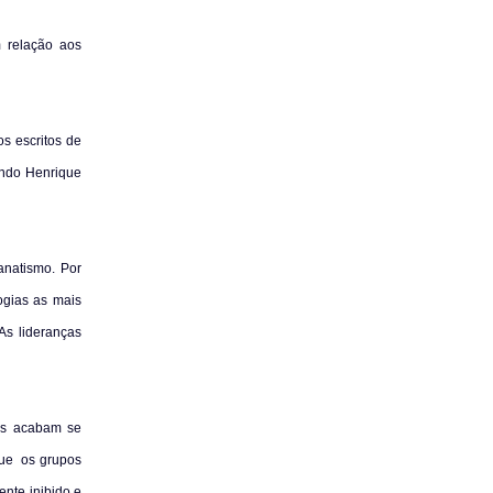
m relação aos
os escritos de
ando Henrique
anatismo. Por
ogias as mais
As lideranças
os acabam se
que
os grupos
nte inibido e