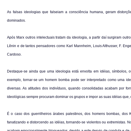
As falsas ideologias que falseiam a consciência humana, geram distorç
dominados.
Após Marx outros intelectuais tratam da ideologia, a partir daí surgiram ou
Lênin e de tantos pensadores como Karl Mannheim, Louis Althusser, F. Enge
Cardoso.
Destaque-se ainda que uma ideologia está envolta em idéias, símbolos, ou
exemplo, tornar-se um homem bomba pode ser interpretado como uma ideo
diversas. As atitudes dos indivíduos, quando consolidadas acabam por for
ideológicas sempre procuram dominar os grupos e impor as suas idéias que,
É o caso dos guerrilheiros árabes palestinos, dos homens bombas, dos
fanatizando e distorcendo as idéias, tornando-se violentos ou extremista
acabam emocionalmente bloqueados, devido a este desvio de conduta e de as