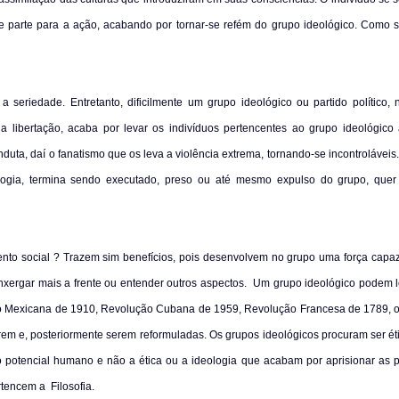
 e parte para a ação, acabando por tornar-se refém do grupo ideológico. Como se
 seriedade. Entretanto, dificilmente um grupo ideológico ou partido político
 libertação, acaba por levar os indivíduos pertencentes ao grupo ideológico
duta, daí o fanatismo que os leva a violência extrema, tornando-se incontrolávei
logia, termina sendo executado, preso ou até mesmo expulso do grupo, quer
to social ? Trazem sim benefícios, pois desenvolvem no grupo uma força capaz 
xergar mais a frente ou entender outros aspectos.
Um grupo ideológico podem l
o Mexicana de 1910, Revolução Cubana de 1959, Revolução Francesa de 1789,
erem e, posteriormente serem reformuladas. Os grupos ideológicos procuram ser é
 potencial humano e não a ética ou a ideologia que acabam por aprisionar as 
ertencem a
Filosofia.