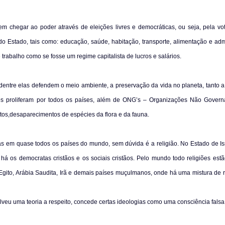
dem chegar ao poder através de eleições livres e democráticas, ou seja, pela vo
o Estado, tais como: educação, saúde, habitação, transporte, alimentação e adm
 trabalho como se fosse um regime capitalista de lucros e salários.
 dentre elas defendem o meio ambiente, a preservação da vida no planeta, tanto
os proliferam por todos os países, além de ONG’s – Organizações Não Gover
s,desaparecimentos de espécies da flora e da fauna.
das em quase todos os países do mundo, sem dúvida é a religião. No Estado de Is
l, há os democratas cristãos e os sociais cristãos. Pelo mundo todo religiões est
gito, Arábia Saudita, Irã e demais países muçulmanos, onde há uma mistura de r
lveu uma teoria a respeito, concede certas ideologias como uma consciência falsa