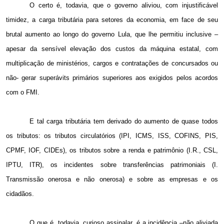
O certo é, todavia, que o governo aliviou, com injustificável
timidez, a carga tributária para setores da economia, em face de seu
brutal aumento ao longo do governo Lula, que lhe permitiu inclusive –
apesar da sensível elevação dos custos da máquina estatal, com
multiplicação de ministérios, cargos e contratações de concursados ou
não- gerar superávits primários superiores aos exigidos pelos acordos
com o FMI.
E tal carga tributária tem derivado do aumento de quase todos
os tributos: os tributos circulatórios (IPI, ICMS, ISS, COFINS, PIS,
CPMF, IOF, CIDEs), os tributos sobre a renda e patrimônio (I.R., CSL,
IPTU, ITR), os incidentes sobre transferências patrimoniais (I.
Transmissão onerosa e não onerosa) e sobre as empresas e os
cidadãos.
O que é, todavia, curioso assinalar, é a incidência –não aliviada