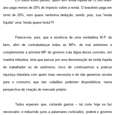
Em todos estes países, quem tem renda líquida de 72.000 reais-
ano paga menos de 20% de imposto sobre a renda. O brasileiro paga em
torno de 20%, sem quase nenhuma dedução, sendo, pois, sua “renda
líquida” uma “renda quase bruta”!!!
Parece-me, pois, que a essência de uma verdadeira M.P. do
bem, afim de contrabalançar todas as MPs. do mal anteriores e
complementar a primeira MP do governo Lula digna desse conceito, em
matéria tributária, teria que passar por uma desoneração da renda líquida
do trabalhador ou do autônomo, risco de continuarmos a praticar
injustiça tributária com quem mais necessita e de não gerarmos receita
para o consumo, que tais cidadãos poderiam disponibilizar, numa
perspectiva de criação de mercado próprio.
Todos esperam que, cortando gastos – tal corte hoje se faz
necessário- e reduzindo juros a patamares civilizados, poderá o governo