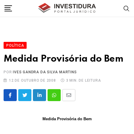
Skip
to
content
POLÍTICA
Medida Provisória do Bem
POR
IVES GANDRA DA SILVA MARTINS
12 DE OUTUBRO DE 2008
3 MIN. DE LEITURA
LinkedIn
Whatsapp
Share
via
Email
Medida Provisória do Bem