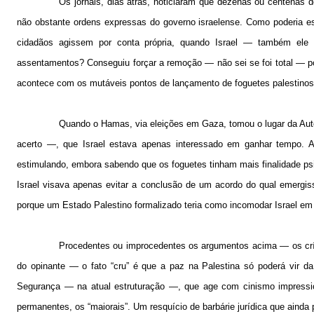
Os jornais, dias atrás, noticiaram que dezenas ou centenas
não obstante ordens expressas do governo israelense. Como poderia est
cidadãos agissem por conta própria, quando Israel — também ele
assentamentos? Conseguiu forçar a remoção — não sei se foi total — po
acontece com os mutáveis pontos de lançamento de foguetes palestinos
Quando o Hamas, via eleições em Gaza, tomou o lugar da Auto
acerto —, que Israel estava apenas interessado em ganhar tempo. A
estimulando, embora sabendo que os foguetes tinham mais finalidade ps
Israel visava apenas evitar a conclusão de um acordo do qual emergis
porque um Estado Palestino formalizado teria como incomodar Israel em t
Procedentes ou improcedentes os argumentos acima — os crít
do opinante — o fato “cru” é que a paz na Palestina só poderá vir da
Segurança — na atual estruturação —, que age com cinismo impressio
permanentes, os “maiorais”. Um resquício de barbárie jurídica que ain