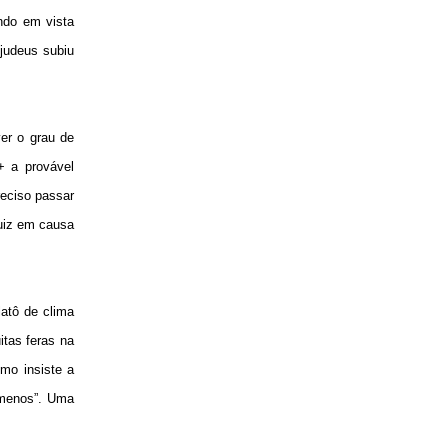
endo em vista
 judeus subiu
er o grau de
+ a provável
reciso passar
uiz em causa
atô de clima
itas feras na
omo insiste a
 menos”. Uma