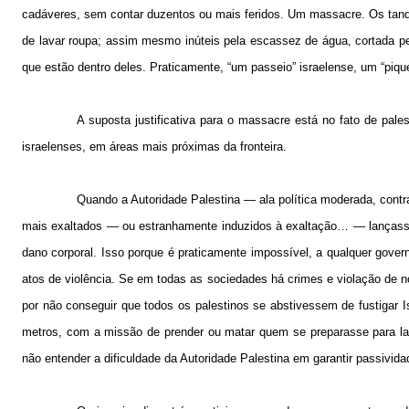
cadáveres, sem contar duzentos ou mais feridos. Um massacre. Os tanq
de lavar roupa; assim mesmo inúteis pela escassez de água, cortada p
que estão dentro deles. Praticamente, “um passeio” israelense, um “piqu
A suposta justificativa para o massacre está no fato de p
israelenses, em áreas mais próximas da fronteira.
Quando a Autoridade Palestina — ala política moderada, cont
mais exaltados — ou estranhamente induzidos à exaltação… — lançassem
dano corporal. Isso porque é praticamente impossível, a qualquer gove
atos de violência. Se em todas as sociedades há crimes e violação de nor
por não conseguir que todos os palestinos se abstivessem de fustigar 
metros, com a missão de prender ou matar quem se preparasse para lança
não entender a dificuldade da Autoridade Palestina em garantir passivid