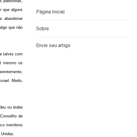
 palestinas,
ir que alguns
a abandonar
 algo que não
MENU
Página Inicial
 e talvez com
até mesmo os
Sobre
parentemente,
srael. Medo,
Envie seu artigo
deu ou árabe
 Conselho de
inco membros
 Unidas.