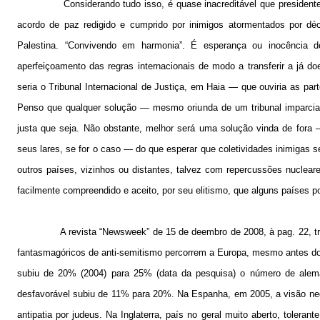
Considerando tudo isso, é quase inacreditável que presiden
acordo de paz redigido e cumprido por inimigos atormentados por 
Palestina. “Convivendo em harmonia”. É esperança ou inocência 
aperfeiçoamento das regras internacionais de modo a transferir a já d
seria o Tribunal Internacional de Justiça, em Haia — que ouviria as par
Penso que qualquer solução — mesmo oriunda de um tribunal imparcial
justa que seja. Não obstante, melhor será uma solução vinda de for
seus lares, se for o caso — do que esperar que coletividades inimigas 
outros países, vizinhos ou distantes, talvez com repercussões nuclea
facilmente compreendido e aceito, por seu elitismo, que alguns países p
A revista “Newsweek” de 15 de deembro de 2008, à pag. 22,
fantasmagóricos de anti-semitismo percorrem a Europa, mesmo antes do
subiu de 20% (2004) para 25% (data da pesquisa) o número de alem
desfavorável subiu de 11% para 20%. Na Espanha, em
2005, a
visão ne
antipatia por judeus. Na Inglaterra, país no geral muito aberto, toler