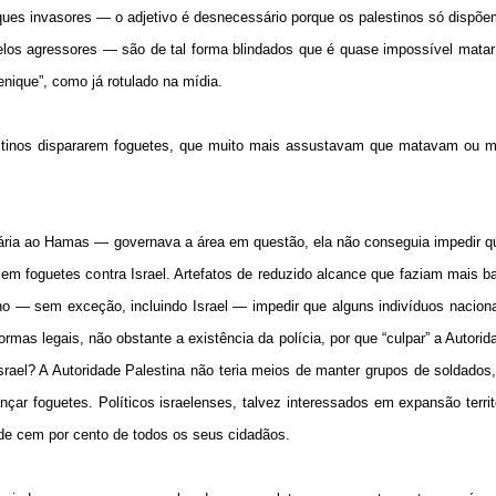
ues invasores — o adjetivo é desnecessário porque os palestinos só dispõe
elos agressores — são de tal forma blindados que é quase impossível matar
enique”, como já rotulado na mídia.
alestinos dispararem foguetes, que muito mais assustavam que matavam ou 
rária ao Hamas — governava a área em questão, ela não conseguia impedir q
 foguetes contra Israel. Artefatos de reduzido alcance que faziam mais ba
rno — sem exceção, incluindo Israel — impedir que alguns indivíduos nacion
mas legais, não obstante a existência da polícia, por que “culpar” a Autorid
Israel? A Autoridade Palestina não teria meios de manter grupos de soldado
r foguetes. Políticos israelenses, talvez interessados em expansão territo
ade cem por cento de todos os seus cidadãos.