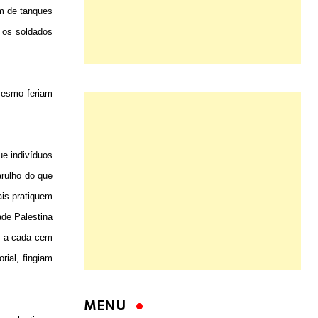
m de tanques
 os soldados
mesmo feriam
ue indivíduos
rulho do que
ais pratiquem
ade Palestina
s, a cada cem
rial, fingiam