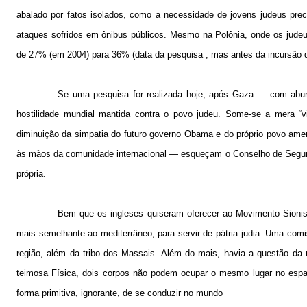
abalado por fatos isolados, como a necessidade de jovens judeus preci
ataques sofridos em ônibus públicos. Mesmo na Polônia, onde os judeus
de 27% (em 2004) para 36% (data da pesquisa , mas antes da incursão 
Se uma pesquisa for realizada hoje, após Gaza — com abund
hostilidade mundial mantida contra o povo judeu. Some-se a mera “v
diminuição da simpatia do futuro governo Obama e do próprio povo amer
às mãos da comunidade internacional — esqueçam o Conselho de Segura
própria.
Bem que os ingleses quiseram oferecer ao Movimento Sioni
mais semelhante ao mediterrâneo, para servir de pátria judia. Uma comi
região, além da tribo dos Massais. Além do mais, havia a questão da r
teimosa Física, dois corpos não podem ocupar o mesmo lugar no esp
forma primitiva, ignorante, de se conduzir no mundo