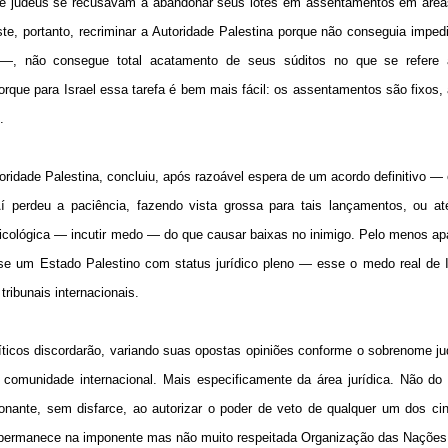
 de judeus se recusavam a abandonar seus lotes em assentamentos em áreas
e, portanto, recriminar a Autoridade Palestina porque não conseguia imped
 —, não consegue total acatamento de seus súditos no que se refere 
rque para Israel essa tarefa é bem mais fácil: os assentamentos são fixos,
.
ridade Palestina, concluiu, após razoável espera de um acordo definitivo —
í perdeu a paciência, fazendo vista grossa para tais lançamentos, ou 
icológica — incutir medo — do que causar baixas no inimigo. Pelo menos a
se um Estado Palestino com status jurídico pleno — esse o medo real de I
ribunais internacionais.
icos discordarão, variando suas opostas opiniões conforme o sobrenome ju
 comunidade internacional. Mais especificamente da área jurídica. Não do
nante, sem disfarce, ao autorizar o poder de veto de qualquer um dos c
da permanece na imponente mas não muito respeitada Organização das Nações