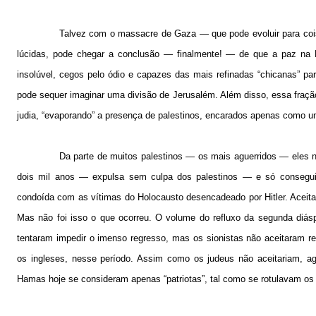
Talvez com o massacre de Gaza — que pode evoluir para coisa
lúcidas, pode chegar a conclusão — finalmente! — de que a paz na P
insolúvel, cegos pelo ódio e capazes das mais refinadas “chicanas” pa
pode sequer imaginar uma divisão de Jerusalém. Além disso, essa fração
judia, “evaporando” a presença de palestinos, encarados apenas como u
Da parte de muitos palestinos — os mais aguerridos — eles n
dois mil anos — expulsa sem culpa dos palestinos — e só conseguira
condoída com as vítimas do Holocausto desencadeado por Hitler. Aceita
Mas não foi isso o que ocorreu. O volume do refluxo da segunda diásp
tentaram impedir o imenso regresso, mas os sionistas não aceitaram res
os ingleses, nesse período. Assim como os judeus não aceitariam, ago
Hamas hoje se consideram apenas “patriotas”, tal como se rotulavam os