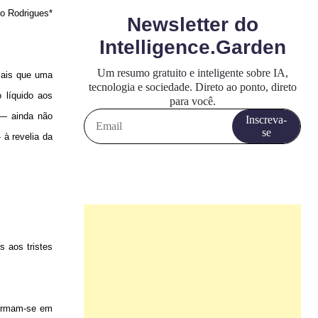
ro Rodrigues*
mais que uma
 líquido aos
 — ainda não
à revelia da
 aos tristes
formam-se em