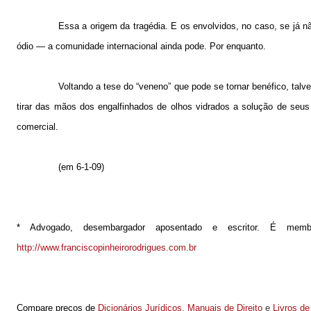
Essa a origem da tragédia. E os envolvidos, no caso, se já 
ódio — a comunidade internacional ainda pode. Por enquanto.
Voltando a tese do “veneno” que pode se tornar benéfico, talv
tirar das mãos dos engalfinhados de olhos vidrados a solução de seu
comercial.
(em 6-1-09)
* Advogado, desembargador aposentado e escritor. É mem
http://www.franciscopinheirorodrigues.com.br
Compare preços de
Dicionários Jurídicos
,
Manuais de Direito
e
Livros de