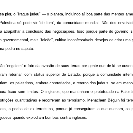
 pior, o “Iraque judeu” — o planeta, incluindo aí boa parte das mentes am
alestina só pode vir “de fora”, da comunidade mundial. Não dos envolvid
ra atrapalhar a conclusão das negociações. Isso porque parte do governo i
 governamental, mais “falcão”, cultiva inconfessáveis desejos de criar uma
ma pedra no sapato.
ão “engolem” o fato da invasão de suas terras por gente que de lá se ause
m retornar, com status superior de Estado, porque a comunidade interna
riam, os palestinos, embora contrariados, o retorno dos judeus, se em meno
ora ficou sem limites. O ingleses, que mantinham o protetorado na Palest
trições quantitativas e recorreram ao terrorismo. Menachem Béguin foi terro
ra, a pecha de ex-terroristas, porque já conseguiram o que queriam, os p
 judeus quando explodiam bombas contra ingleses.