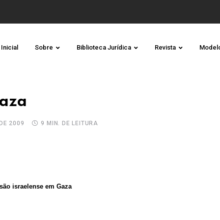
Inicial
Sobre
Biblioteca Jurídica
Revista
Model
Gaza
DE 2009
9 MIN. DE LEITURA
são israelense em Gaza