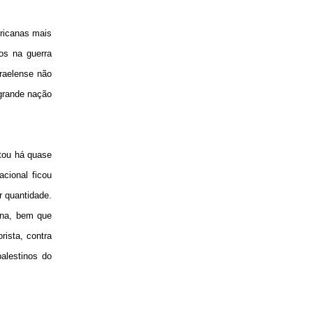
ericanas mais
os na guerra
sraelense não
 grande nação
ntou há quase
cional ficou
r quantidade.
ina, bem que
rista, contra
alestinos do