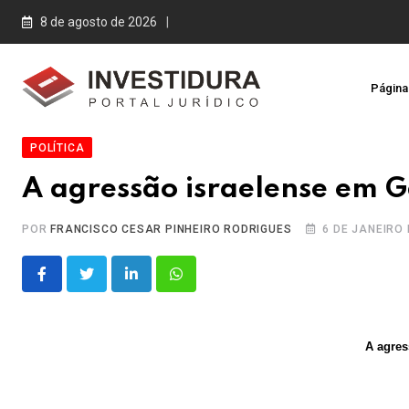
Skip
8 de agosto de 2026
to
content
Página 
POLÍTICA
A agressão israelense em 
POR
FRANCISCO CESAR PINHEIRO RODRIGUES
6 DE JANEIRO 
LinkedIn
Whatsapp
A agres