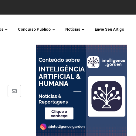
os
Concurso Público
Notícias
Envie Seu Artigo
Share
via
Email