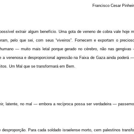
Francisco Cesar Pinhei
ssível extrair algum benefício. Uma gota de veneno de cobra vale hoje 
eram, pelo que sei, com seus “viveiros”. Fornecem e exportam o precioso
no humano — muito mais letal porque gerado no cérebro, não nas gengivas
e a venenosa e desproporcional agressão na Faixa de Gaza ainda poderá — 
flitos. Um Mal que se transformará em Bem.
r, latente, no mal — embora a recíproca possa ser verdadeira — passemos
me desproporção. Para cada soldado israelense morto, cem palestinos trans