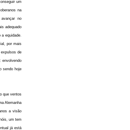
 conseguir um
soberanos na
 avançar no
mais adequado
o a equidade.
al, por mais
 expulsos de
r: envolvendo
o sendo hoje
o que ventos
 na Alemanha
anos a visão
hóis, um tem
ntual já está