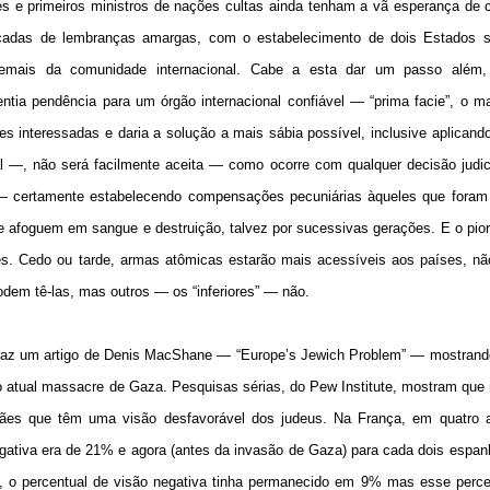
tes e primeiros ministros de nações cultas ainda tenham a vã esperança de
décadas de lembranças amargas, com o estabelecimento de dois Estados 
demais da comunidade internacional. Cabe a esta dar um passo além,
oentia pendência para um órgão internacional confiável — “prima facie”, o 
tes interessadas e daria a solução a mais sábia possível, inclusive aplicand
 —, não será facilmente aceita — como ocorre com qualquer decisão judici
a — certamente estabelecendo compensações pecuniárias àqueles que foram
se afoguem em sangue e destruição, talvez por sucessivas gerações. E o pio
res. Cedo ou tarde, armas atômicas estarão mais acessíveis aos países, nã
odem tê-las, mas outros — os “inferiores” — não.
 traz um artigo de Denis MacShane — “Europe’s Jewich Problem” — mostrand
 atual massacre de Gaza. Pesquisas sérias, do Pew Institute, mostram que
ães que têm uma visão desfavorável dos judeus. Na França, em quatro 
gativa era de 21% e agora (antes da invasão de Gaza) para cada dois espan
ante, o percentual de visão negativa tinha permanecido em 9% mas esse perce