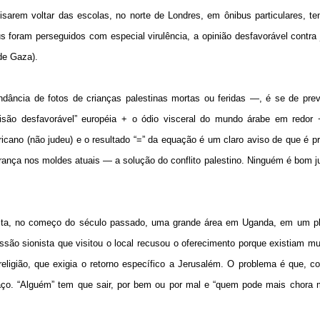
sarem voltar das escolas, no norte de Londres, em ônibus particulares, t
 foram perseguidos com especial virulência, a opinião desfavorável contra
de Gaza).
ância de fotos de crianças palestinas mortas ou feridas —, é se de prev
isão desfavorável” européia + o ódio visceral do mundo árabe em redor 
icano (não judeu) e o resultado “=” da equação é um claro aviso de que é p
nça nos moldes atuais — a solução do conflito palestino. Ninguém é bom j
sta, no começo do século passado, uma grande área em Uganda, em um pl
ssão sionista que visitou o local recusou o oferecimento porque existiam mu
eligião, que exigia o retorno específico a Jerusalém. O problema é que, c
aço. “Alguém” tem que sair, por bem ou por mal e “quem pode mais chora