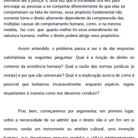
vermelho até a justiça.
E uma vez que a sociedade usa leis para
encorajar as pessoas a se comportar diferentemente do que elas se
comportariam na falta de normas, esse propósito fundamental não
somente torna o direito altamente dependente da compreensão das
múltiplas causas do comportamento humano, como, e na mesma
medida,
faz com
que
quanto melhor for esse entendimento da
natureza humana, melhor o direito poderá atingir seus propósitos.
Assim entendido, o problema passa a ser o de dar respostas
satisfatórias às seguintes perguntas:
Qual é a função do direito no
contexto da existência humana? Q
ual a raz
ão das normas jurídicas (e
morais) e por que são universais
? Qual é a explicaç
ão acerca de como é
possível que tenhamos invariavelmente, enquanto espécie, regras
respeitantes à maneira como nos devemos conduzir?
Pois bem, começaremos por argumentar, em primeiro lugar,
sobre a necessidade de se admitir que o direito não é um fim em si
mesmo, senão um instrumento ou artefato cultural, uma invenção
humana, que deveríamos procurar modelar e utilizar inteligentemente