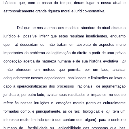
básicos que, com o passo do tempo, deram lugar a nossa atual e
astronomicamente grande riqueza moral e jurídico-normativa.
Daí que se nos atemos aos modelos standard do atual discurso
jurídico é
possível inferir que estes resultam insuficientes, enquanto
que:
a)
descuidam ou
não tratam em absoluto de aspectos muito
importantes do problema da legitimação do direito a partir de uma prévia
concepção acerca da natureza humana e de sua história evolutiva ;
b)
não oferecem um método que permita, por um lado, analisar
adequadamente nossas capacidades, habilidades e limitações ao levar a
cabo a operacionalização dos processos
racionais
de argumentação
jurídica e, por outro lado, avaliar seus resultados e
impactos
no que se
refere às nossas intuições e
emoções morais (tanto as culturalmente
formadas como, e principalmente, as de raiz
biológica); e
c)
têm um
interesse muito limitado (se é que contam com algum)
para o contexto
humano de
factibilidade ou
aplicabilidade das propostas que lhes