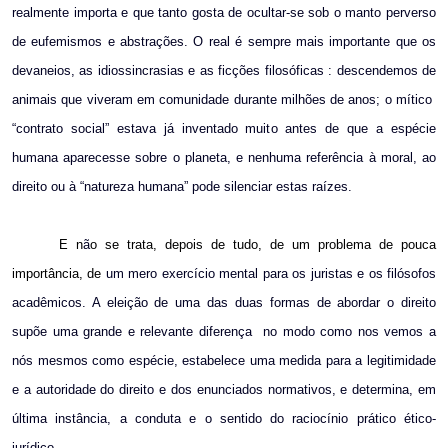
realmente importa e que tanto gosta de ocultar-se sob o manto perverso
de eufemismos e abstrações. O real é sempre mais importante que os
devaneios, as idiossincrasias e as ficções filosóficas : descendemos de
animais que viveram em comunidade durante milhões de anos; o mítico
“contrato social” estava já inventado muito antes de que a espécie
humana aparecesse sobre o planeta, e nenhuma referência à moral, ao
direito ou à “natureza humana” pode silenciar estas raízes.
E n
ã
o se trata, depois de tudo, de um problema de pouca
importância, de
um mero exercício mental para os juristas e os filósofos
acadêmicos. A eleição de uma das duas formas de abordar o direito
supõe uma grande e relevante diferença
no modo como nos vemos a
nós mesmos como espécie, estabelece uma medida para a legitimidade
e a autoridade do direito e dos enunciados normativos, e determina, em
última instância, a conduta e o sentido do raciocínio prático ético-
jurídico.