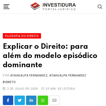
Skip
to
content
FILOSOFIA DO DIREITO
Explicar o Direito: para
além do modelo episódico
dominante
POR
ATAHUALPA FERNANDEZ; ATAHUALPA FERNANDEZ
BISNETO
2 DE JULHO DE 2008
33 MIN. DE LEITURA
LinkedIn
Whatsapp
Share