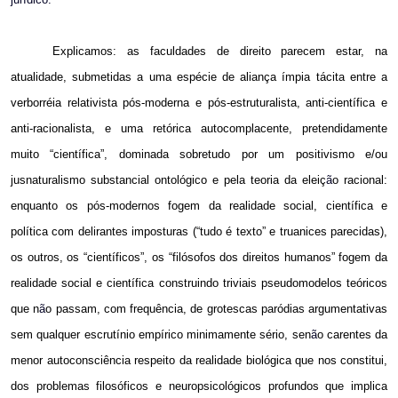
Explicamos: as faculdades de direito parecem estar, na
atualidade, submetidas a uma espécie de aliança ímpia tácita entre a
verborréia relativista pós-moderna e pós-estruturalista, anti-científica e
anti-racionalista, e uma retórica autocomplacente, pretendidamente
muito “científica”, dominada sobretudo por um positivismo e/ou
jusnaturalismo substancial ontológico e pela teoria da eleiç
ã
o racional:
enquanto os pós-modernos fogem da realidade social, científica e
política com delirantes imposturas (“tudo é texto” e truanices parecidas),
os outros, os “científicos”, os “filósofos dos direitos humanos” fogem da
realidade social e científica construindo triviais pseudomodelos teóricos
que n
ã
o passam, com frequência, de grotescas paródias argumentativas
sem qualquer escrutínio empírico minimamente sério, sen
ã
o carentes da
menor autoconsciência respeito da realidade biológica que nos constitui,
dos problemas filosóficos e neuropsicológicos profundos que implica