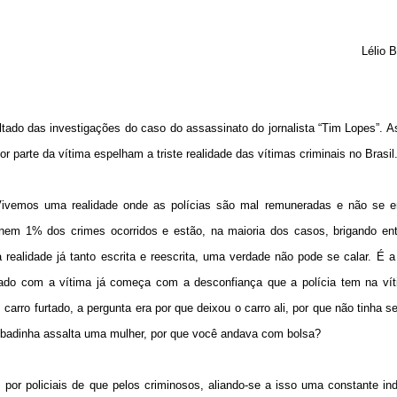
Lélio 
tado das investigações do caso do assassinato do jornalista “Tim Lopes”. 
r parte da vítima espelham a triste realidade das vítimas criminais no Brasil
ivemos uma realidade onde as polícias são mal remuneradas e não se 
 nem 1% dos crimes ocorridos e estão, na maioria dos casos, brigando ent
ealidade já tanto escrita e reescrita, uma verdade não pode se calar. É a
stado com a vítima já começa com a desconfiança que a polícia tem na víti
arro furtado, a pergunta era por que deixou o carro ali, por que não tinha s
rombadinha assalta uma mulher, por que você andava com bolsa?
or policiais de que pelos criminosos, aliando-se a isso uma constante ind