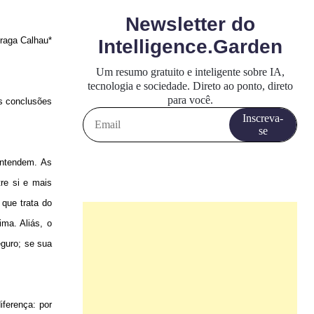
Braga Calhau*
As conclusões
.
entendem. As
re si e mais
 que trata do
ma. Aliás, o
eguro; se sua
iferença: por