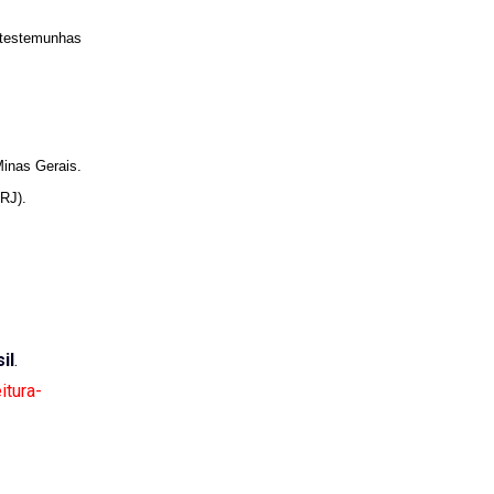
 testemunhas
Minas Gerais.
RJ).
il
.
itura-