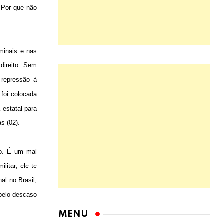
? Por que não
iminais e nas
direito. Sem
 repressão à
 foi colocada
 estatal para
s (02).
do. É um mal
litar; ele te
al no Brasil,
 pelo descaso