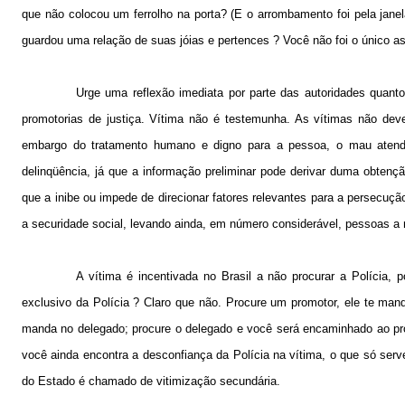
que não colocou um ferrolho na porta? (E o arrombamento foi pela jane
guardou uma relação de suas jóias e pertences ? Você não foi o único a
Urge uma reflexão imediata por parte das autoridades quanto
promotorias de justiça. Vítima não é testemunha. As vítimas não deve
embargo do tratamento humano e digno para a pessoa, o mau atendi
delinqüência, já que a informação preliminar pode derivar duma obtençã
que a inibe ou impede de direcionar fatores relevantes para a persecução
a securidade social, levando ainda, em número considerável, pessoas a
A vítima é incentivada no Brasil a não procurar a Polícia,
exclusivo da Polícia ? Claro que não. Procure um promotor, ele te manda 
manda no delegado; procure o delegado e você será encaminhado ao prom
você ainda encontra a desconfiança da Polícia na vítima, o que só ser
do Estado é chamado de vitimização secundária.