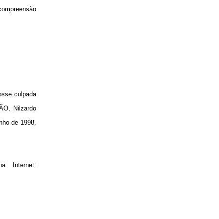
 compreensão
osse culpada
ÃO, Nilzardo
unho de 1998,
a Internet: