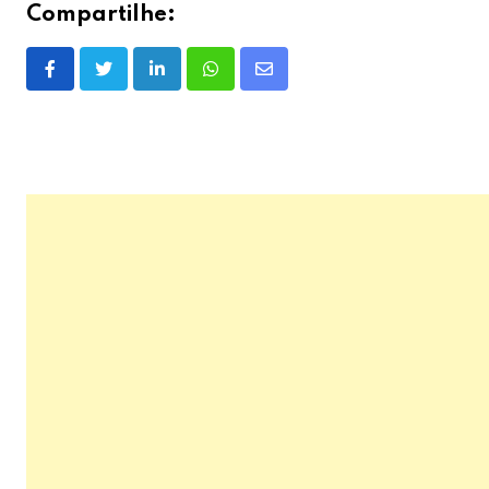
Compartilhe:
LinkedIn
Whatsapp
Share
via
Email