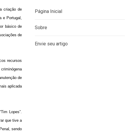
a criação de
a e Portugal,
lor básico de
MENU
ssociações de
Página Inicial
cos recursos
Sobre
o criminógena
manutenção de
Envie seu artigo
mais aplicada
“Tim Lopes”.
ar que tive a
 Penal, sendo