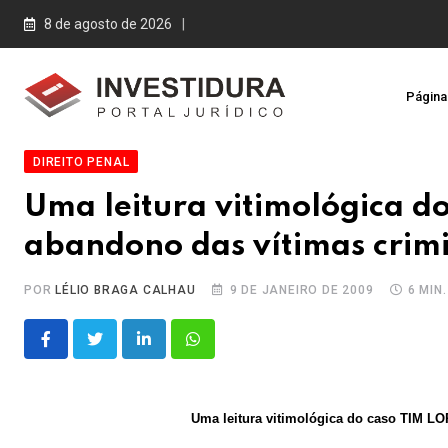
Skip
8 de agosto de 2026
to
content
Página 
DIREITO PENAL
Uma leitura vitimológica d
abandono das vítimas crimi
POR
LÉLIO BRAGA CALHAU
9 DE JANEIRO DE 2009
6 MIN
LinkedIn
Whatsapp
Uma leitura vitimológica do caso TIM LO