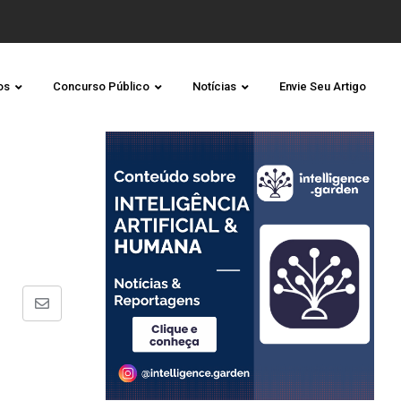
os
Concurso Público
Notícias
Envie Seu Artigo
Share
via
Email