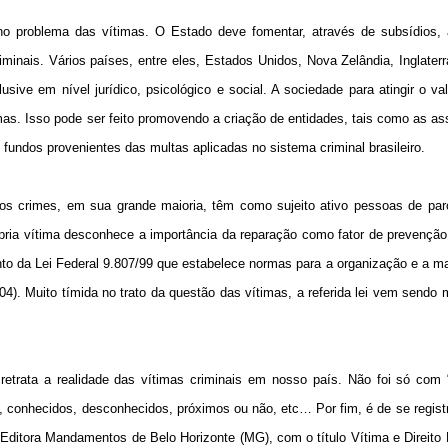
 no problema das vítimas. O Estado deve fomentar, através de subsídios, 
inais. Vários países, entre eles, Estados Unidos, Nova Zelândia, Inglaterr
ive em nível jurídico, psicológico e social. A sociedade para atingir o va
mas. Isso pode ser feito promovendo a criação de entidades, tais como as a
fundos provenientes das multas aplicadas no sistema criminal brasileiro.
os crimes, em sua grande maioria, têm como sujeito ativo pessoas de par
ópria vítima desconhece a importância da reparação como fator de prevençã
to da Lei Federal 9.807/99 que estabelece normas para a organização e a 
). Muito tímida no trato da questão das vítimas, a referida lei vem sendo 
etrata a realidade das vítimas criminais em nosso país. Não foi só com 
conhecidos, desconhecidos, próximos ou não, etc… Por fim, é de se registr
Editora Mandamentos de Belo Horizonte (MG), com o título Vítima e Direito