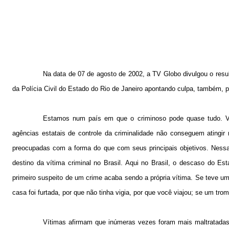
Na data de 07 de agosto de
2002, a
TV Globo divulgou o resul
da Polícia Civil do Estado do Rio de Janeiro apontando culpa, também, po
Estamos num país em que o criminoso pode quase tudo. V
agências estatais de controle da criminalidade não conseguem atingir
preocupadas com a forma do que com seus principais objetivos. Nessa r
destino da vítima criminal no Brasil. Aqui no Brasil, o descaso do E
primeiro suspeito de um crime acaba sendo a própria vítima. Se teve um c
casa foi furtada, por que não tinha vigia, por que você viajou; se um t
Vítimas afirmam que inúmeras vezes foram mais maltratadas p