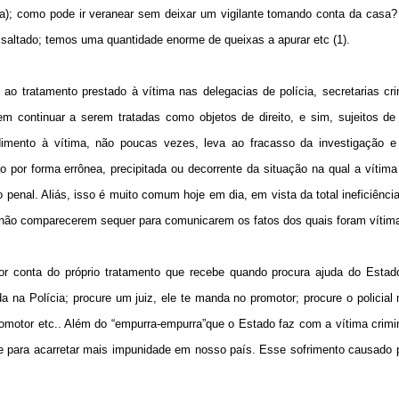
la); como pode ir veranear sem deixar um vigilante tomando conta da casa
ssaltado; temos uma quantidade enorme de queixas a apurar etc (1).
 ao tratamento prestado à vítima nas delegacias de polícia, secretarias cr
m continuar a serem tratadas como objetos de direito, e sim, sujeitos de 
mento à vítima, não poucas vezes, leva ao fracasso da investigação e
o por forma errônea, precipitada ou decorrente da situação na qual a vítima
 penal. Aliás, isso é muito comum hoje em dia, em vista da total ineficiência
 não comparecerem sequer para comunicarem os fatos dos quais foram vítima
 por conta do próprio tratamento que recebe quando procura ajuda do Esta
na Polícia; procure um juiz, ele te manda no promotor; procure o policial mi
otor etc.. Além do “empurra-empurra”que o Estado faz com a vítima crimin
ve para acarretar mais impunidade em nosso país. Esse sofrimento causado