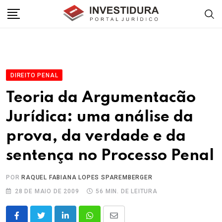
Skip
to
content
DIREITO PENAL
Teoria da Argumentacão
Jurídica: uma análise da
prova, da verdade e da
sentença no Processo Penal
POR
RAQUEL FABIANA LOPES SPAREMBERGER
28 DE MAIO DE 2009
56 MIN. DE LEITURA
LinkedIn
Whatsapp
Share