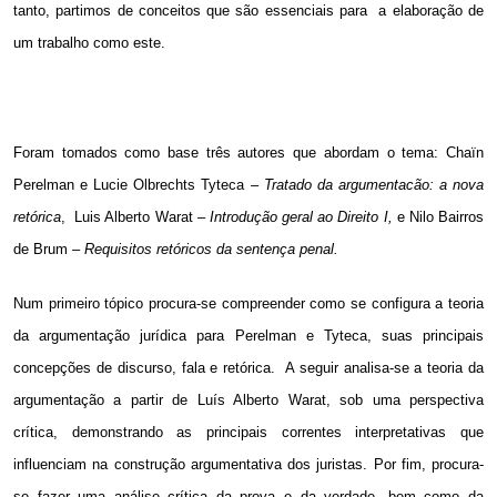
tanto, partimos de conceitos que são essenciais para
a elaboração de
um trabalho como este.
Foram tomados como base três autores que abordam o tema: Chaïn
Perelman e Lucie Olbrechts Tyteca –
Tratado da
argumentacão: a nova
retórica
,
Luis Alberto Warat –
Introdução geral ao Direito I,
e Nilo Bairros
de Brum
– Requisitos retóricos da sentença penal.
Num primeiro tópico procura-se compreender como se configura a teoria
da argumentação jurídica para Perelman e Tyteca, suas principais
concepções de discurso, fala e retórica.
A seguir analisa-se a teoria da
argumentação a partir de Luís Alberto Warat, sob uma perspectiva
crítica, demonstrando as principais correntes interpretativas que
influenciam na construção argumentativa dos juristas. Por fim, procura-
se fazer uma análise crítica da prova e da verdade, bem como da