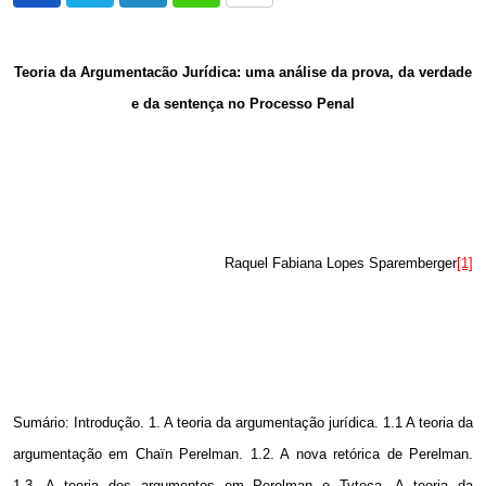
via
Email
Teoria da Argumentacão Jurídica: uma análise da prova, da verdade
e da sentença no Processo Penal
Raquel Fabiana Lopes Sparemberger
[1]
Sumário: Introdução.
1. A
teoria da argumentação jurídica.
1.1 A
teoria da
argumentação em Chaïn Perelman. 1.2. A nova retórica de Perelman.
1.3. A teoria dos argumentos em Perelman e Tyteca. A teoria da