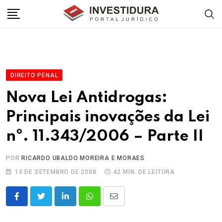
Skip
to
content
DIREITO PENAL
Nova Lei Antidrogas:
Principais inovações da Lei
nº. 11.343/2006 – Parte II
POR
RICARDO UBALDO MOREIRA E MORAES
13 DE SETEMBRO DE 2008
42 MIN. DE LEITURA
LinkedIn
Whatsapp
Share
via