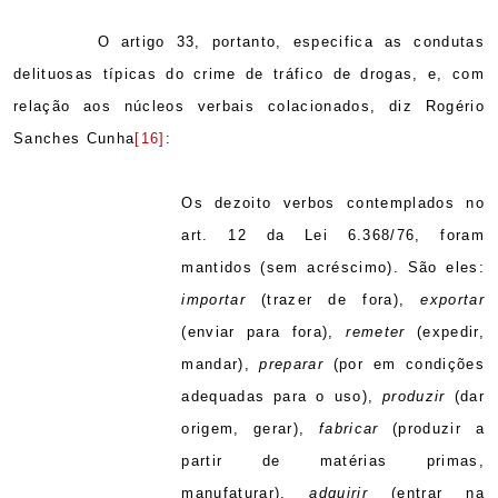
O artigo 33, portanto, especifica as condutas
delituosas típicas do crime de tráfico de drogas, e, com
relação aos núcleos verbais colacionados, diz Rogério
Sanches Cunha
[16]
:
Os dezoito verbos contemplados no
art. 12 da Lei 6.368/76, foram
mantidos (sem acréscimo). São eles:
importar
(trazer de fora),
exportar
(enviar para fora),
remeter
(expedir,
mandar),
preparar
(por em condições
adequadas para o uso),
produzir
(dar
origem, gerar),
fabricar
(produzir a
partir de matérias primas,
manufaturar),
adquirir
(entrar na