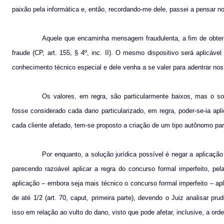
paixão pela informática e, então, recordando-me dele, passei a pensar n
Aquele que encaminha mensagem fraudulenta, a fim de obter d
fraude (CP, art. 155, § 4º, inc. II). O mesmo dispositivo será aplicáv
conhecimento técnico especial e dele venha a se valer para adentrar nos d
Os valores, em regra, são particularmente baixos, mas o som
fosse considerado cada dano particularizado, em regra, poder-se-ia apli
cada cliente afetado, tem-se proposto a criação de um tipo autônomo par
Por enquanto, a solução jurídica possível é negar a aplicação 
parecendo razoável aplicar a regra do concurso formal imperfeito, pela
aplicação – embora seja mais técnico o concurso formal imperfeito – ap
de até 1/2 (art. 70, caput, primeira parte), devendo o Juiz analisar p
isso em relação ao vulto do dano, visto que pode afetar, inclusive, a ord