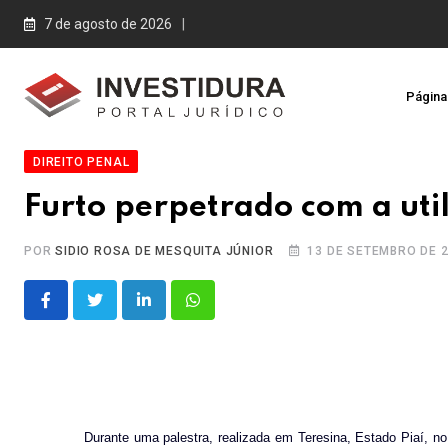
Skip
7 de agosto de 2026
to
content
Página 
DIREITO PENAL
Furto perpetrado com a uti
POR
SIDIO ROSA DE MESQUITA JÚNIOR
13 DE SETEMBRO DE 
LinkedIn
Whatsapp
Durante uma palestra, realizada em Teresina, Estado Piaí, no