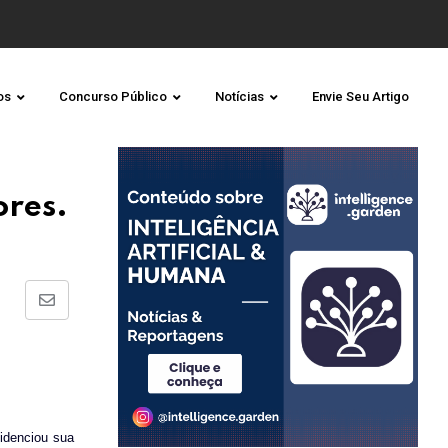
os
Concurso Público
Notícias
Envie Seu Artigo
ores.
Share
via
Email
videnciou sua