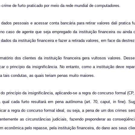
o crime de furto praticado por meio da rede mundial de computadores.
ados pessoais e acessar conta bancária para retirar valores dali pratica f
el no caso de agente que seja empregado da instituição financeira ou ainda
ados da instituição financeira e fazer a retirada valores, em face da destrez
atório dos clientes da instituição financeira gera vultosos valores. Des
car o princípio da insignificância. No entanto, como a instituição deve repa
a tais condutas, as quais teriam penas muito maiores.
do princípio da insignificância, aplicando-se a regra do concurso formal (CP, 
 qual cada furto resultará em pena autônoma (art. 70, caput, in fine). Sug
licar a regra do concurso formal ideal, ou seja, a pena de um dos crimes se
rudentemente as circunstâncias judiciais, fazendo preponderar as conseqüênc
em econômica pelo repasse, pela instituição financeira, do dano aos seus clie