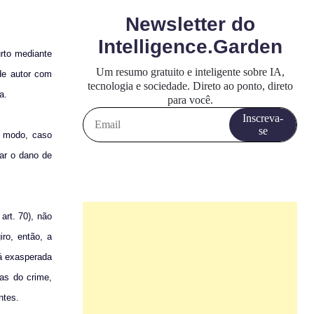
urto mediante
 de autor com
a.
se modo, caso
rar o dano de
art. 70), não
iro, então, a
rá exasperada
ias do crime,
ntes.