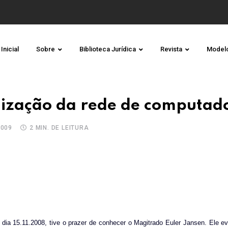
Inicial
Sobre
Biblioteca Jurídica
Revista
Model
lização da rede de computad
2009
2 MIN. DE LEITURA
 dia 15.11.2008, tive o prazer de conhecer o Magitrado Euler Jansen. Ele e