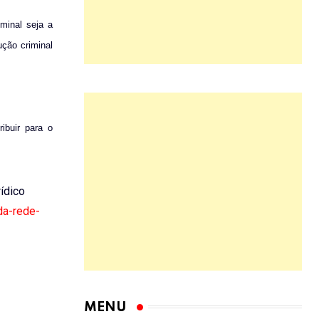
iminal seja a
ução criminal
ibuir para o
rídico
da-rede-
MENU