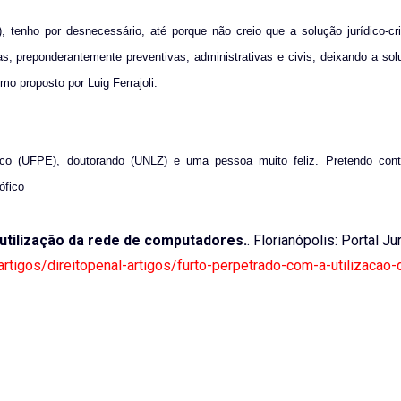
), tenho por desnecessário, até porque não creio que a solução jurídico-cr
as, preponderantemente preventivas, administrativas e civis, deixando a sol
mo proposto por Luig Ferrajoli.
ico (UFPE), doutorando (UNLZ) e uma pessoa muito feliz. Pretendo contr
ófico
utilização da rede de computadores.
. Florianópolis: Portal Ju
/artigos/direitopenal-artigos/furto-perpetrado-com-a-utilizacao-