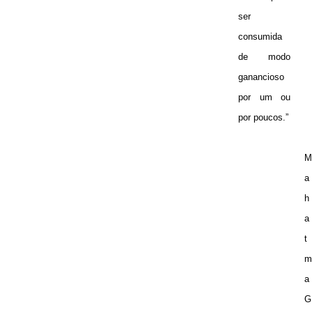
ser
consumida
de modo
ganancioso
por um ou
por poucos.”
M
a
h
a
t
m
a
G