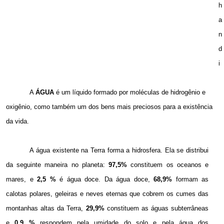
h
a
n
d
i
A
ÁGUA
é um líquido formado por moléculas de hidrogênio e
oxigênio, como também
um dos bens mais preciosos para a existência
da vida
.
A água existente na Terra forma a hidrosfera. Ela se distribui
da seguinte maneira no planeta:
97,5%
constituem os oceanos e
mares, e
2,5 %
é água doce. Da água doce,
68,9%
formam as
calotas polares, geleiras e neves eternas que cobrem os cumes das
montanhas altas da Terra,
29,9%
constituem as águas subterrâneas
e
0,9 %
respondem pela umidade do solo e pela água dos