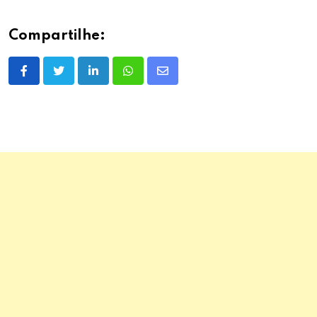
Compartilhe:
LinkedIn
Whatsapp
Share
via
Email