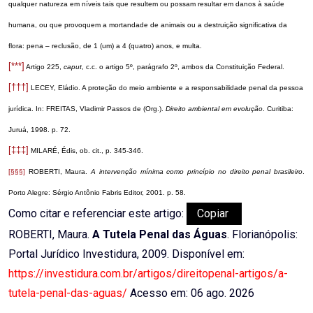
qualquer natureza em níveis tais que resultem ou possam resultar em danos à saúde
humana, ou que provoquem a mortandade de animais ou a destruição significativa da
flora: pena – reclusão, de 1 (um) a 4 (quatro) anos, e multa.
[***]
Artigo 225,
caput
, c.c. o artigo 5º, parágrafo 2º, ambos da Constituição Federal.
[†††]
LECEY, Eládio. A proteção do meio ambiente e a responsabilidade penal da pessoa
jurídica. In: FREITAS,
Vladimir Passos de (Org.).
Direito ambiental em evolução
. Curitiba:
Juruá, 1998. p. 72.
[‡‡‡]
MILARÉ, Édis, ob. cit., p. 345-346.
[§§§]
ROBERTI, Maura.
A intervenção mínima como princípio no direito penal brasileiro
.
Porto Alegre: Sérgio Antônio Fabris Editor, 2001. p. 58.
Como citar e referenciar este artigo:
Copiar
ROBERTI, Maura.
A Tutela Penal das Águas
. Florianópolis:
Portal Jurídico Investidura, 2009. Disponível em:
https://investidura.com.br/artigos/direitopenal-artigos/a-
tutela-penal-das-aguas/
Acesso em: 06 ago. 2026