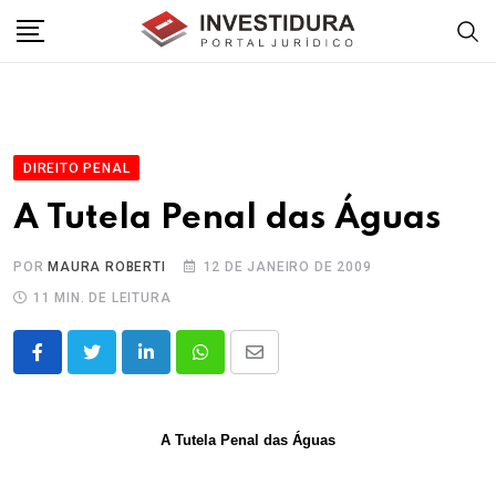
Skip
to
content
DIREITO PENAL
A Tutela Penal das Águas
POR
MAURA ROBERTI
12 DE JANEIRO DE 2009
11 MIN. DE LEITURA
LinkedIn
Whatsapp
Share
via
Email
A Tutela Penal das Águas