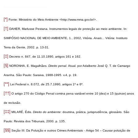
[*]
Fonte: Ministério do Meio Ambiente <http://www.mma.gov.br/>.
[†]
DAHER, Marlusse Pestana. Instrumentos legais de proteção ao meio ambiente. In:
SIMPÓSIO NACIONAL DE MEIO AMBIENTE, 1., 2002, Vitória.
Anais..
. Vitória: Instituto
Terra da Gente, 2002. p. 13-31.
[‡]
Decreto n. 847, de 11.10.1890, artigos 161 e 162.
[§]
NORONHA, E. Magalhães.
Direito penal.
Atual. por Adalberto José Q. T. de Camargo
Aranha. São Paulo: Saraiva, 1988-1995. v.4, p. 19.
[**]
Lei Federal n. 8.072, de 25.7.1990, artigos 1º e 6º.
[††]
O artigo 270 do Código Penal comina pena variável entre 10 (dez) e 15 (quinze) anos
de reclusão.
[‡‡]
MILARÉ, Édis.
Direito do ambiente
: doutrina, prática, jurisprudência, glossário
.
São
Paulo: Revista dos Tribunais, 2000. p. 135.
[§§]
Seção III: Da Poluição e outros Crimes Ambientais
–
Artigo 54 – Causar poluição de