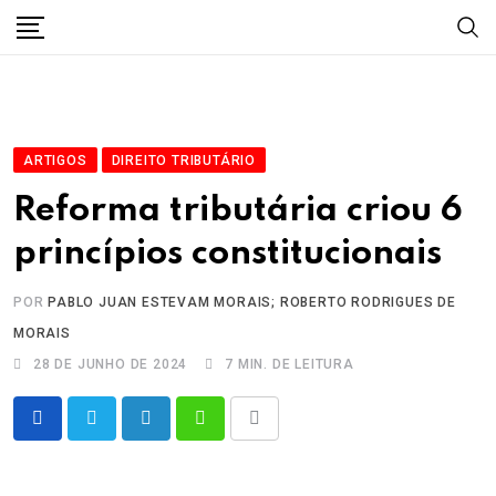
Skip
to
content
ARTIGOS
DIREITO TRIBUTÁRIO
Reforma tributária criou 6
princípios constitucionais
POR
PABLO JUAN ESTEVAM MORAIS; ROBERTO RODRIGUES DE
MORAIS
28 DE JUNHO DE 2024
7 MIN. DE LEITURA
LinkedIn
Whatsapp
Share
via
Email