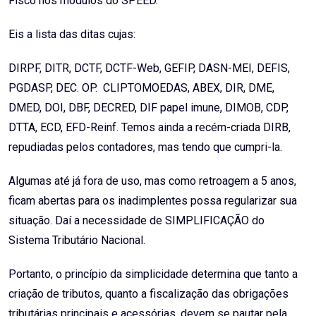
Fisco nos módulos do SPEED.
Eis a lista das ditas cujas:
DIRPF, DITR, DCTF, DCTF-Web, GEFIP, DASN-MEI, DEFIS,
PGDASP, DEC. OP. CLIPTOMOEDAS, ABEX, DIR, DME,
DMED, DOI, DBF, DECRED, DIF papel imune, DIMOB, CDP,
DTTA, ECD, EFD-Reinf. Temos ainda a recém-criada DIRB,
repudiadas pelos contadores, mas tendo que cumpri-la.
Algumas até já fora de uso, mas como retroagem a 5 anos,
ficam abertas para os inadimplentes possa regularizar sua
situação. Daí a necessidade de SIMPLIFICAÇÃO do
Sistema Tributário Nacional.
Portanto, o
princípio da simplicidade
determina que tanto a
criação de tributos, quanto a fiscalização das obrigações
tributárias principais e acessórias, devem se pautar pela