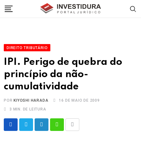
Skip
to
content
DIREITO TRIBUTÁRIO
IPI. Perigo de quebra do
princípio da não-
cumulatividade
POR
KIYOSHI HARADA
16 DE MAIO DE 2009
3 MIN. DE LEITURA
LinkedIn
Whatsapp
Share
via